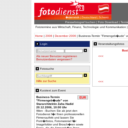
�sterreich
| Deutschland | Schweiz
Pressefotograf buchen
|
Foto Download
| Termi
Fototermine aus Wirtschaft, Finanz, Technologie und Kommunikation 
Home
|
2006
|
Dezember 2006
| Business-Termin "Firmengeb�ude" vo
Login
Veranstaltungsfotos
Bus
Als neuer Benutzer registrieren
<<<
Benutzerdaten vergessen?
Fotosuche
Hilfe zur Suche
<<<
Kurztext zum Event
Business-Termin
EUR
"Firmengeb�ude" von
Stararchitektin Zaha Hadid
20.12.2006, 10:00 Uhr
Wien - Buchen Sie ab jetzt den
Fotodienst f�r Ihren professionellen
Firmenauftritt und lassen Sie
Portr�tfotos, Fotomaterial f�r
Imagefolder und Brosch�ren sowie
Fotos, die die Atmosph�re Ihres