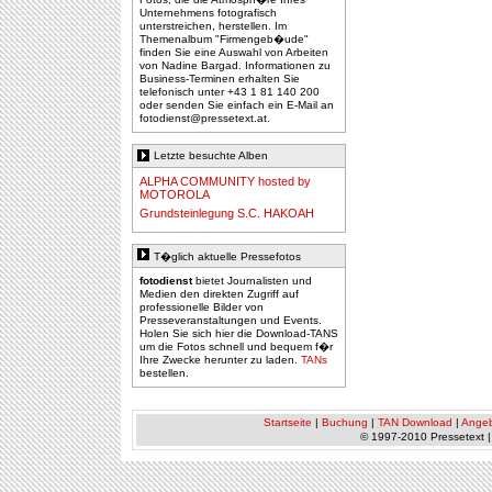
Unternehmens fotografisch
unterstreichen, herstellen. Im
Themenalbum "Firmengeb�ude"
finden Sie eine Auswahl von Arbeiten
von Nadine Bargad. Informationen zu
Business-Terminen erhalten Sie
telefonisch unter +43 1 81 140 200
oder senden Sie einfach ein E-Mail an
fotodienst@pressetext.at
.
Letzte besuchte Alben
ALPHA COMMUNITY hosted by
MOTOROLA
Grundsteinlegung S.C. HAKOAH
T�glich aktuelle Pressefotos
fotodienst
bietet Journalisten und
Medien den direkten Zugriff auf
professionelle Bilder von
Presseveranstaltungen und Events.
Holen Sie sich hier die Download-TANS
um die Fotos schnell und bequem f�r
Ihre Zwecke herunter zu laden.
TANs
bestellen.
Startseite
|
Buchung
|
TAN Download
|
Ange
© 1997-2010 Pressetext 