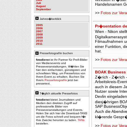
Juli
Handelsnamen Gel
August
September
>>
Fotos zur Vera
Jahres�berblick
2005
Pr�sentation de
2006
Wien - Nikon stel
2007
2008
Digitalkamerasyst
2009
2010
Filmaufnahmen und
2011
einer Funktion, d
hat.
Pressefotograf/in buchen
>>
Fotos zur Vera
fotodienst
ist Ihr Partner für Profi-Bilder
von Medienevents und
Presseveranstaltungen. W�hlen Sie
hier den einfachsten, günstigsten und
BOAK Business Ob
schnellsten Weg, um Pressefotos von
Ihrem Event zu erhalten. Buchen Sie
Z�rich - Z�rich -
Ihre/n
Pressefotograf/in
jetzt bei
Arbeitskreis-Even
pressetext.
auch in diesem J
Nutzer sowie Inte
T�glich aktuelle Pressefotos
Devlin eingelade
fotodienst
bietet Journalisten und
diesj�hrigen BO
Medien den direkten Zugriff auf
SAP BusinessObje
professionelle Bilder von
Presseveranstaltungen und Events.
Auch die Abendve
Holen Sie sich hier die Download-TANS
kl�rende Gespr�
um die Fotos schnell und bequem f�r
Ihre Zwecke herunter zu laden.
TANs
bestellen.
>>
Fotos zur Vera