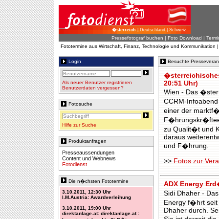
�sterreich
| Deutschland | Schweiz
Pressefotograf buchen
|
Foto Download
| Termi
Fototermine aus Wirtschaft, Finanz, Technologie und Kommunikation 
Login
Besuchte Presseveran
�sterreichisches
Als neuer Benutzer registrieren
20:51 Uhr)
Benutzerdaten vergessen?
Wien - Das �sterr
CCRM-Infoabend g
Fotosuche
einer der marktf�
F�hrungskr�fteen
Hilfe zur Suche
zu Qualit�t und 
daraus weiterentw
Produktanfragen
und F�hrung.
Presseaussendungen
Content und Webnews
>>
Fotos zur Vera
Fotodienst
Die n�chsten Fototermine
ADX Energy Erd�
3.10.2011, 12:30 Uhr
Sidi Dhaher - Da
I.M.Austria: Awardverleihung
Energy f�hrt seit
3.10.2011, 19:00 Uhr
Dhaher durch. Sei
direktanlage.at: direktanlage.at :