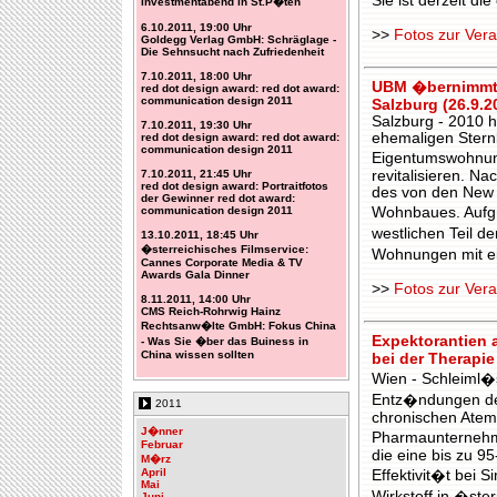
Sie ist derzeit d
Investmentabend in St.P�ten
6.10.2011, 19:00 Uhr
>>
Fotos zur Vera
Goldegg Verlag GmbH: Schräglage -
Die Sehnsucht nach Zufriedenheit
7.10.2011, 18:00 Uhr
UBM �bernimmt W
red dot design award: red dot award:
communication design 2011
Salzburg (26.9.2
Salzburg - 2010 h
7.10.2011, 19:30 Uhr
ehemaligen Stern
red dot design award: red dot award:
communication design 2011
Eigentumswohnung
7.10.2011, 21:45 Uhr
revitalisieren. N
red dot design award: Portraitfotos
des von den New 
der Gewinner red dot award:
communication design 2011
Wohnbaues. Aufgr
westlichen Teil 
13.10.2011, 18:45 Uhr
�sterreichisches Filmservice:
Wohnungen mit e
Cannes Corporate Media & TV
Awards Gala Dinner
>>
Fotos zur Vera
8.11.2011, 14:00 Uhr
CMS Reich-Rohrwig Hainz
Rechtsanw�lte GmbH: Fokus China
Expektorantien 
- Was Sie �ber das Buiness in
China wissen sollten
bei der Therapie
Wien - Schleiml�
Entz�ndungen des
2011
chronischen Atemw
J�nner
Pharmaunternehme
Februar
die eine bis zu 9
M�rz
April
Effektivit�t bei S
Mai
Wirkstoff in �ste
Juni