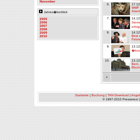
November
6.
17.12
WWF -
Arten
Jahres�berblick
7.
14.12
2005
2006
Sieme
2007
erfol
2008
8.
14.12
2009
Best 
2010
Fotow
9.
13.12
�kost
10.
13.12
Bern,
Bloch
«
Startseite
|
Buchung
|
TAN Download
|
Ange
© 1997-2010 Pressetext 