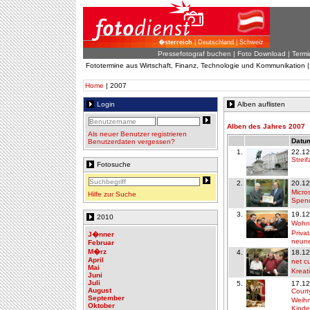
�sterreich
| Deutschland | Schweiz
Pressefotograf buchen
|
Foto Download
| Termi
Fototermine aus Wirtschaft, Finanz, Technologie und Kommunikation 
Home
| 2007
Login
Alben auflisten
Alben des Jahres 2007
Als neuer Benutzer registrieren
Datum
Benutzerdaten vergessen?
1.
22.12
Strei
Fotosuche
2.
20.12
Micro
Hilfe zur Suche
Spend
3.
19.12
2010
Wohnb
Priva
J�nner
neun
Februar
M�rz
4.
18.12
April
net c
Mai
Kreat
Juni
Juli
5.
17.12
August
Courty
September
Weihn
Oktober
Kinde