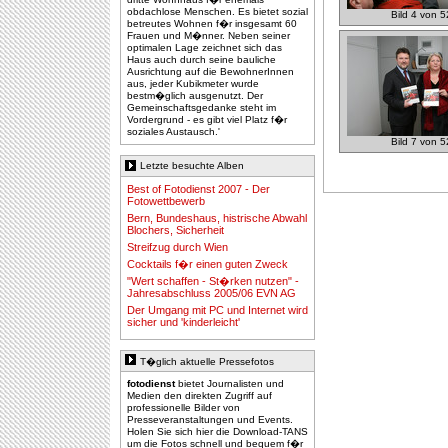
obdachlose Menschen. Es bietet sozial
Bild 4 von 5
betreutes Wohnen f�r insgesamt 60
Frauen und M�nner. Neben seiner
optimalen Lage zeichnet sich das
Haus auch durch seine bauliche
Ausrichtung auf die BewohnerInnen
aus, jeder Kubikmeter wurde
bestm�glich ausgenutzt. Der
Gemeinschaftsgedanke steht im
Vordergrund - es gibt viel Platz f�r
soziales Austausch.'
Bild 7 von 5
Letzte besuchte Alben
Best of Fotodienst 2007 - Der
Fotowettbewerb
Bern, Bundeshaus, histrische Abwahl
Blochers, Sicherheit
Streifzug durch Wien
Cocktails f�r einen guten Zweck
"Wert schaffen - St�rken nutzen" -
Jahresabschluss 2005/06 EVN AG
Der Umgang mit PC und Internet wird
sicher und 'kinderleicht'
T�glich aktuelle Pressefotos
fotodienst
bietet Journalisten und
Medien den direkten Zugriff auf
professionelle Bilder von
Presseveranstaltungen und Events.
Holen Sie sich hier die Download-TANS
um die Fotos schnell und bequem f�r