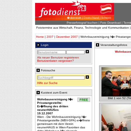
�sterreich
| Deutschland | Schweiz
Pressefotograf buchen
|
Foto Download
| Termi
Fototermine aus Wirtschaft, Finanz, Technologie und Kommunikation 
Home
|
2007
|
Dezember 2007
| Wohnbauvereinigung f�r Privatanges
Login
Veranstaltungsfotos
Wohnbauver
Als neuer Benutzer registrieren
Benutzerdaten vergessen?
Fotosuche
Hilfe zur Suche
Kurztext zum Event
Bild 1 von 52 (Tit
Wohnbauvereinigung f�r
FREE
Privatangestellte:
Er�ffnung des dritten
neunerHAUSes
19.12.2007
Wien - Die Wohnbauvereinigung f�r
Privatangestellte (WBV-GPA) er�ffnete
gemeinsam mit dem Verein
neunerHAUS in Wien-Favoriten das
dritte Wohnhaus f�r ehemals