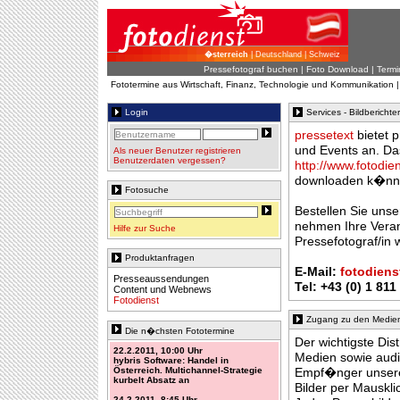
�sterreich
| Deutschland | Schweiz
Pressefotograf buchen
|
Foto Download
| Termi
Fototermine aus Wirtschaft, Finanz, Technologie und Kommunikation 
Login
Services - Bildberichte
pressetext
bietet p
und Events an. Das
Als neuer Benutzer registrieren
Benutzerdaten vergessen?
http://www.fotodien
downloaden k�nn
Fotosuche
Bestellen Sie uns
nehmen Ihre Veran
Hilfe zur Suche
Pressefotograf/in 
Produktanfragen
E-Mail:
fotodiens
Presseaussendungen
Tel: +43 (0) 1 811
Content und Webnews
Fotodienst
Zugang zu den Medien -
Die n�chsten Fototermine
Der wichtigste Dist
22.2.2011, 10:00 Uhr
Medien sowie aud
hybris Software: Handel in
Österreich. Multichannel-Strategie
Empf�nger unserer
kurbelt Absatz an
Bilder per Mauskli
24.2.2011, 8:45 Uhr