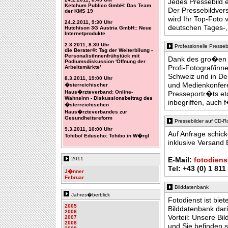
Jedes Pressebild e
Ketchum Publico GmbH: Das Team
Der Pressebildver
der KMS 19
wird Ihr Top-Foto v
24.2.2011, 9:30 Uhr
deutschen Tages-,
Hutchison 3G Austria GmbH:: Neue
Internetprodukte
2.3.2011, 8:30 Uhr
Professionelle Presseb
die Berater®: Tag der Weiterbilung -
PersonalistInnenfrühstück mit
Dank des gro�en P
Podiumsdiskussion 'Öffnung der
Profi-Fotograf/inn
Arbeitsmärkte'
Schweiz und in De
8.3.2011, 19:00 Uhr
und Medienkonfere
�sterreichischer
Haus�rzteverband: Online-
Presseportr�ts et
Wahnsinn - Diskussionsbeitrag des
inbegriffen, auc
�sterreichischen
Haus�rzteverbandes zur
Gesundheitsreform
Pressebilder auf CD-
9.3.2011, 10:00 Uhr
Auf Anfrage schic
Tchibo/ Eduscho: Tchibo in W�rgl
inklusive Versand 
2011
E-Mail:
fotodiens
Tel: +43 (0) 1 811
J�nner
Februar
Bilddatenbank
Jahres�berblick
Fotodienst ist bie
2005
Bilddatenbank dari
2006
Vorteil: Unsere Bi
2007
2008
und Sie befinden s