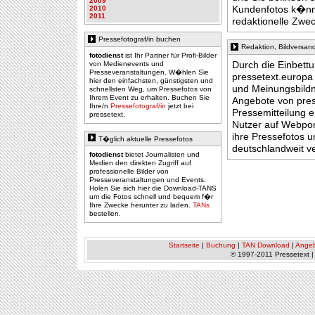
2009
Kundenfotos k�nne
2010
2011
redaktionelle Zwe
Pressefotograf/in buchen
Redaktion, Bildversan
fotodienst
ist Ihr Partner für Profi-Bilder
Durch die Einbett
von Medienevents und
Presseveranstaltungen. W�hlen Sie
pressetext.europa 
hier den einfachsten, günstigsten und
und Meinungsbildne
schnellsten Weg, um Pressefotos von
Ihrem Event zu erhalten. Buchen Sie
Angebote von pres
Ihre/n
Pressefotograf/in
jetzt bei
Pressemitteilung 
pressetext.
Nutzer auf Webpo
ihre Pressefotos 
T�glich aktuelle Pressefotos
deutschlandweit ve
fotodienst
bietet Journalisten und
Medien den direkten Zugriff auf
professionelle Bilder von
Presseveranstaltungen und Events.
Holen Sie sich hier die Download-TANS
um die Fotos schnell und bequem f�r
Ihre Zwecke herunter zu laden.
TANs
bestellen.
Startseite
|
Buchung
|
TAN Download
|
Ange
© 1997-2011 Pressetext 