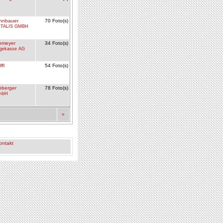
nnbauer
70 Foto(s)
ITALIS GMBH
Ohmeyer
34 Foto(s)
rgekasse AG
ffl
54 Foto(s)
berger
78 Foto(s)
mbH
»
ontakt