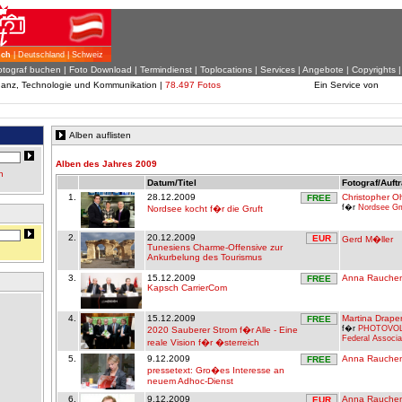
ich
| Deutschland | Schweiz
otograf buchen
|
Foto Download
| Termindienst |
Toplocations
|
Services
|
Angebote
|
Copyrights
inanz, Technologie und Kommunikation |
78.497 Fotos
Ein Service von
Alben auflisten
Alben des Jahres 2009
n
Datum/Titel
Fotograf/Auft
1.
28.12.2009
Christopher 
FREE
f�r
Nordsee G
Nordsee kocht f�r die Gruft
2.
20.12.2009
EUR
Gerd M�ller
Tunesiens Charme-Offensive zur
Ankurbelung des Tourismus
3.
15.12.2009
Anna Rauchen
FREE
Kapsch CarrierCom
4.
15.12.2009
Martina Drape
FREE
f�r
PHOTOVOL
2020 Sauberer Strom f�r Alle - Eine
Federal Associa
reale Vision f�r �sterreich
5.
9.12.2009
Anna Rauchen
FREE
pressetext: Gro�es Interesse an
neuem Adhoc-Dienst
6.
9.12.2009
Anna Rauchen
EUR