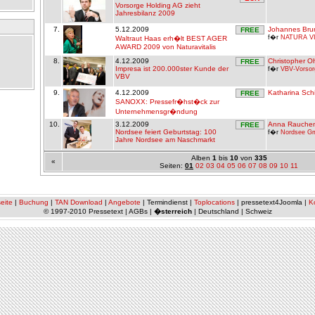
Vorsorge Holding AG zieht
Jahresbilanz 2009
7.
5.12.2009
Johannes Bru
FREE
f�r
NATURA V
Waltraut Haas erh�lt BEST AGER
AWARD 2009 von Naturavitalis
8.
4.12.2009
Christopher 
FREE
Impresa ist 200.000ster Kunde der
f�r
VBV-Vorso
VBV
9.
4.12.2009
Katharina Schi
FREE
SANOXX: Pressefr�hst�ck zur
Unternehmensgr�ndung
10.
3.12.2009
Anna Rauchen
FREE
Nordsee feiert Geburtstag: 100
f�r
Nordsee G
Jahre Nordsee am Naschmarkt
Alben
1
bis
10
von
335
«
Seiten:
01
02
03
04
05
06
07
08
09
10
11
eite
|
Buchung
|
TAN Download
|
Angebote
| Termindienst |
Toplocations
| pressetext4Joomla |
K
© 1997-2010 Pressetext | AGBs |
�sterreich
| Deutschland | Schweiz