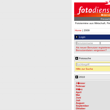
�sterre
Pressef
Fototermine aus Wirtschaft, F
Home
| 2009
Login
Als neuer Benutzer registriere
Benutzerdaten vergessen?
Fotosuche
Hilfe zur Suche
2010
J�nner
Februar
M�rz
April
Mai
Juni
Juli
August
September
Oktober