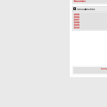
November
Jahres�berblick
2005
2006
2007
2008
2009
2010
Starts