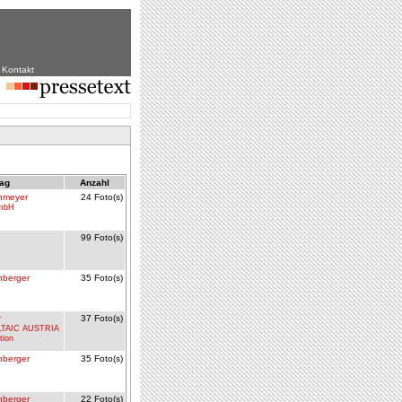
|
Kontakt
rag
Anzahl
Ohmeyer
24 Foto(s)
mbH
99 Foto(s)
berger
35 Foto(s)
r
37 Foto(s)
TAIC AUSTRIA
tion
berger
35 Foto(s)
berger
22 Foto(s)