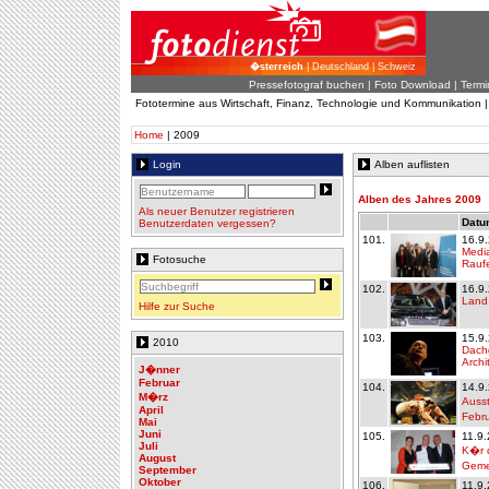
�sterreich
| Deutschland | Schweiz
Pressefotograf buchen
|
Foto Download
| Termi
Fototermine aus Wirtschaft, Finanz, Technologie und Kommunikation 
Home
| 2009
Login
Alben auflisten
Alben des Jahres 2009
Als neuer Benutzer registrieren
Datum
Benutzerdaten vergessen?
101.
16.9
Media
Fotosuche
Rauf
102.
16.9
Land 
Hilfe zur Suche
103.
15.9
2010
Dachg
Archi
J�nner
Februar
104.
14.9
M�rz
Ausst
April
Febru
Mai
Juni
105.
11.9
Juli
K�r d
August
Geme
September
Oktober
106.
11.9