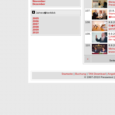
November
Blick
Dezember
Press
107.
10.9
Jahres�berblick
Stand
�kos
2005
2006
108.
9.9.
2007
Er�ff
2008
ganzh
2009
2010
109.
9.9.
CAWI-
der s
110.
8.9.
Micha
letze
«
Seit
Startseite
|
Buchung
|
TAN Download
|
Ange
© 1997-2010 Pressetext 