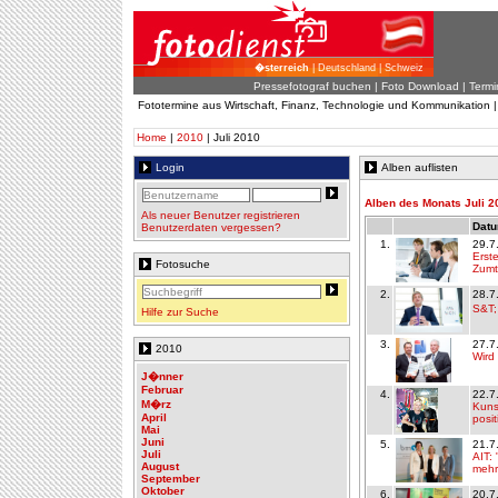
�sterreich
| Deutschland | Schweiz
Pressefotograf buchen
|
Foto Download
| Termi
Fototermine aus Wirtschaft, Finanz, Technologie und Kommunikation 
Home
|
2010
| Juli 2010
Login
Alben auflisten
Alben des Monats Juli 2
Als neuer Benutzer registrieren
Datu
Benutzerdaten vergessen?
1.
29.7
Erste
Fotosuche
Zumt
2.
28.7
S&T;
Hilfe zur Suche
3.
27.7
2010
Wird
J�nner
Februar
4.
22.7
M�rz
Kuns
April
posi
Mai
Juni
5.
21.7
Juli
AIT:
August
mehr
September
Oktober
6.
20.7