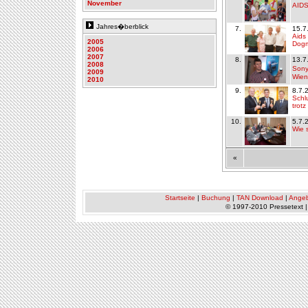
November
AIDS
Jahres�berblick
7.
15.7
Aids
2005
Dog
2006
2007
8.
13.7
2008
Sony
2009
Wien
2010
9.
8.7.
Schl
trot
10.
5.7.
Wie 
«
Startseite
|
Buchung
|
TAN Download
|
Ange
© 1997-2010 Pressetext 