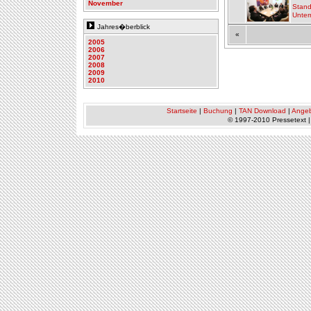
November
Stand
Unter
Jahres�berblick
«
2005
2006
2007
2008
2009
2010
Startseite
|
Buchung
|
TAN Download
|
Ange
© 1997-2010 Pressetext 