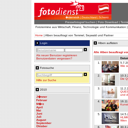
�sterreich
| Deutschland | Schweiz
Pressefotograf buchen
|
Foto Download
| Termi
Fototermine aus Wirtschaft, Finanz, Technologie und Kommunikation 
Home
| Alben beauftragt von Temmel, Seywald und Partner
Login
Alben auflisten
Alle Alben beauftragt v
Als neuer Benutzer registrieren
Datum
Benutzerdaten vergessen?
1.
5.7.2
Wie s
Fotosuche
2.
10.3.
Die 
Hilfe zur Suche
3.
11.2.
2010
QUES
und 
J�nner
Februar
4.
16.11
M�rz
Kunst
April
Mai
Juni
5.
14.5.
Juli
HLMK:
August
Wien
September
Oktober
6.
30.3.