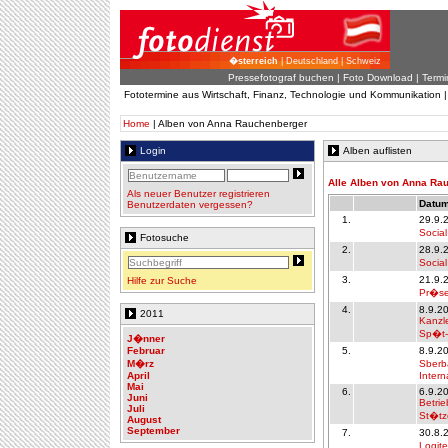
�sterreich
| Deutschland | Schweiz
Pressefotograf buchen
|
Foto Download
| Termi
Fototermine aus Wirtschaft, Finanz, Technologie und Kommunikation 
Home
| Alben von Anna Rauchenberger
Login
Alben auflisten
Alle Alben von Anna Ra
Als neuer Benutzer registrieren
Datum
Benutzerdaten vergessen?
1.
29.9.
Socia
Fotosuche
2.
28.9.
Social
3.
21.9.
Hilfe zur Suche
Pr�se
4.
8.9.2
2011
Kanzle
Sp�t-
J�nner
Februar
5.
8.9.2
M�rz
Sberb
April
Intern
Mai
6.
6.9.2
Juni
Betrie
Juli
St�tz
August
September
7.
30.8.
Logit