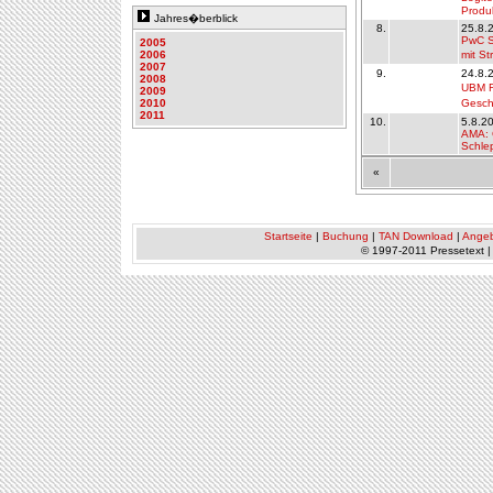
Produ
Jahres�berblick
8.
25.8.
PwC St
2005
2006
mit St
2007
9.
24.8.
2008
UBM R
2009
2010
Gesch
2011
10.
5.8.20
AMA: 
Schle
«
Startseite
|
Buchung
|
TAN Download
|
Ange
© 1997-2011 Pressetext 