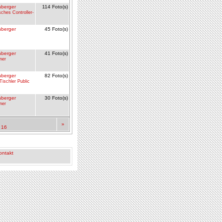
berger
114 Foto(s)
sches Controller-
berger
45 Foto(s)
berger
41 Foto(s)
ner
berger
82 Foto(s)
Tischler Public
berger
30 Foto(s)
ner
»
16
ontakt