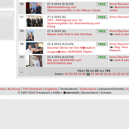
56.
27.4.2010 (A,D,CH)
Anna Rauchen
FREE
Diplomverleihung und
f�r
�sterreichi
Absolvententreffen in der Wiener Urania
Institut
57.
27.4.2010 (A)
Anna Rauchen
FREE
VBV - Abfertigung neu: Im
Spannungsfeld von Verantwortung und
Ertrag
58.
27.4.2010 (A)
Anna Rauchen
FREE
Massiv mehr Holz in den Hochbau
f�r
senft & part
59.
22.4.2010 (A,D,CH)
Anna Rauchen
FREE
f�r
Mag. Petra 
Gourmet Dinner mit Toni M�rwald in
Relations
ausgew�hlten NORDSEE Filialen
60.
21.4.2010 (A,D,CH)
Anna Rauchen
FREE
Wie eine WOHNUNG zum
f�r
senft & part
PASSIVHAUS wird
Alben
51
bis
60
von
763
«
Seiten:
01
02
03
04
05
06
07
08
09
10
11
12
13
14
15
eite
|
Buchung
|
TAN Download
|
Angebote
| Termindienst |
Toplocations
| pressetext4Joomla |
K
© 1997-2010 Pressetext | AGBs |
�sterreich
| Deutschland | Schweiz