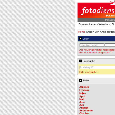
�sterre
Pressef
Fototermine aus Wirtschaft, F
Home
| Alben von Anna Rauch
Login
Als neuer Benutzer registriere
Benutzerdaten vergessen?
Fotosuche
Hilfe zur Suche
2010
J�nner
Februar
M�rz
April
Mai
Juni
Juli
August
September
Oktober