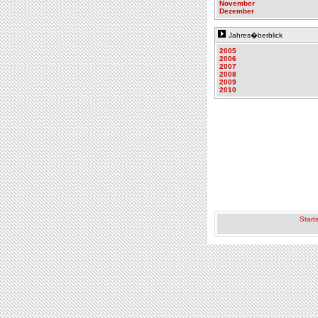
November
Dezember
Jahres�berblick
2005
2006
2007
2008
2009
2010
Starts