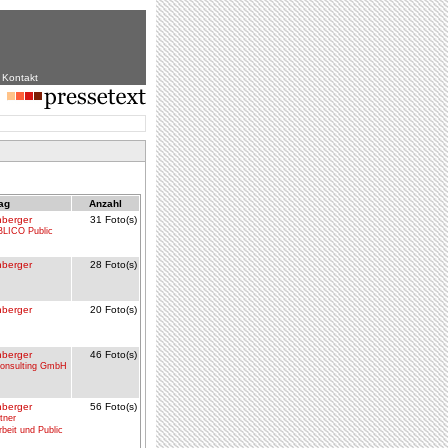
|
Kontakt
rag
Anzahl
berger
31 Foto(s)
LICO Public
H
berger
28 Foto(s)
berger
20 Foto(s)
berger
46 Foto(s)
Consulting GmbH
berger
56 Foto(s)
tner
rbeit und Public