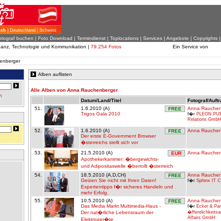
ich
| Deutschland | Schweiz
otograf buchen
|
Foto Download
| Termindienst |
Toplocations
|
Services
|
Angebote
|
Copyrights
inanz, Technologie und Kommunikation |
79.254 Fotos
Ein Service von
enberger
Alben auflisten
Alle Alben von Anna Rauchenberger
n
Datum/Land/Titel
Fotograf/Auft
51.
1.6.2010 (A)
Anna Rauchen
FREE
Trigos Gala 2010
f�r
PLEON PUB
Relations Gmb
52.
1.6.2010 (A)
Anna Rauchen
FREE
Der erste E-Government Browser
�sterreichs stellt sich vor
53.
21.5.2010 (A)
Anna Rauchen
EUR
Apothekerkammer: �bergewichts-
und Adipositaswelle �berrollt �sterreich
54.
18.5.2010 (A,D,CH)
Anna Rauchen
FREE
Geizen Sie nicht mit Ihren Daten!
f�r
Sphinx IT 
Expertentipps f�r sicheres Handeln und
mehr Erfolg.
55.
10.5.2010 (A)
Anna Rauchen
FREE
Das Media Markt Multimedia-Haus -
f�r
Ecker & Par
Der nat�rliche Lebensraum der
�ffentlichkeitsa
Affairs GmbH
Elektroger�te