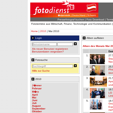
�sterreich
| Deutschland | Schweiz
Pressefotograf buchen
|
Foto Download
| Termi
Fototermine aus Wirtschaft, Finanz, Technologie und Kommunikation 
Home
|
2010
| Mai 2010
Login
Alben auflisten
Alben des Monats Mai 2
Als neuer Benutzer registrieren
Dat
Benutzerdaten vergessen?
1.
27.
Sta
Fotosuche
Nac
2.
25.
Pho
Hilfe zur Suche
(au
3.
21.
2010
Apo
und
J�nner
Februar
4.
18.
M�rz
LG 
April
Lini
Mai
Juni
5.
18.
Juli
Gei
August
Exp
September
meh
Oktober