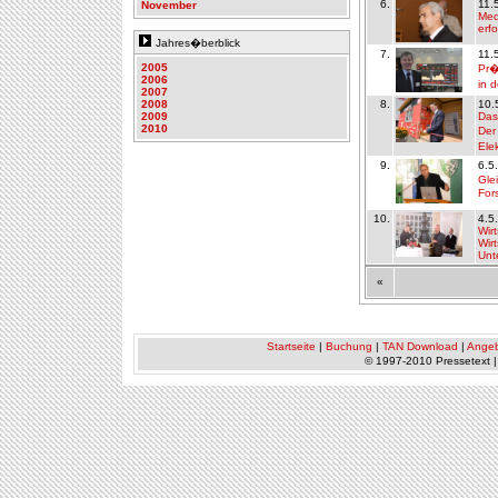
6.
11.
November
Med
erf
Jahres�berblick
7.
11.
2005
Pr�
2006
in 
2007
2008
8.
10.
2009
Das
2010
Der
Ele
9.
6.5
Gle
For
10.
4.5
Wir
Wirt
Unt
«
Startseite
|
Buchung
|
TAN Download
|
Ange
© 1997-2010 Pressetext 