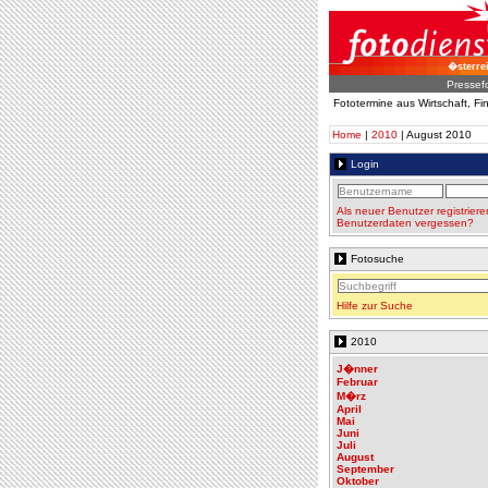
�sterre
Pressef
Fototermine aus Wirtschaft, F
Home
|
2010
| August 2010
Login
Als neuer Benutzer registriere
Benutzerdaten vergessen?
Fotosuche
Hilfe zur Suche
2010
J�nner
Februar
M�rz
April
Mai
Juni
Juli
August
September
Oktober