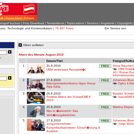
ich
| Deutschland | Schweiz
otograf buchen
|
Foto Download
| Termindienst |
Toplocations
|
Services
|
Angebote
|
Copyrights
inanz, Technologie und Kommunikation |
78.497 Fotos
Ein Service von
Alben auflisten
Alben des Monats August 2010
n
Datum/Titel
Fotograf/Auftr
1.
31.8.2010
Anna Rauchen
FREE
f�r
UBM Realit�
UBM verbessert Rentabilit�t
AG / Roman Ru
Informationsma
2.
27.8.2010
Johannes Bru
FREE
Bilanzpressekonferenz Hypo Group
f�r
Ogilvy & M
Alpe Adria
3.
26.8.2010
Bastian Schwei
FREE
Positive Bilanz der SuisseEMEX'
f�r
SuisseEME
2010
4.
25.8.2010
Martina Draper
FREE
Neu in �sterreich: Das
Verh�tungskettchen
5.
17.8.2010
Johannes Bru
FREE
Jungunternehmer-
f�r
Junge Wirts
Konjunkturbarometer: Einsch�tzung &
Ausblick