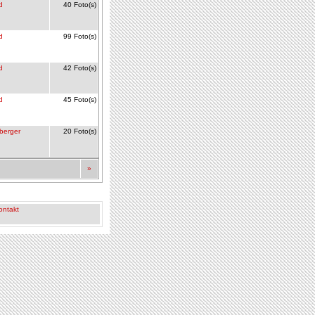
d
40 Foto(s)
d
99 Foto(s)
d
42 Foto(s)
d
45 Foto(s)
berger
20 Foto(s)
»
ontakt