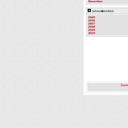
November
Jahres�berblick
2005
2006
2007
2008
2009
2010
Starts