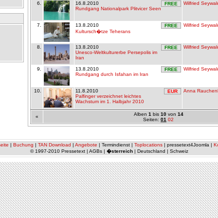
6.
16.8.2010
Wilfried Seywal
FREE
Rundgang Nationalpark Plitvicer Seen
7.
13.8.2010
Wilfried Seywal
FREE
Kultursch�tze Teherans
8.
13.8.2010
Wilfried Seywal
FREE
Unesco-Weltkulturerbe Persepolis im
Iran
9.
13.8.2010
Wilfried Seywal
FREE
Rundgang durch Isfahan im Iran
10.
11.8.2010
Anna Rauchen
EUR
Palfinger verzeichnet leichtes
Wachstum im 1. Halbjahr 2010
Alben
1
bis
10
von
14
«
Seiten:
01
02
eite
|
Buchung
|
TAN Download
|
Angebote
| Termindienst |
Toplocations
| pressetext4Joomla |
K
© 1997-2010 Pressetext | AGBs |
�sterreich
| Deutschland | Schweiz