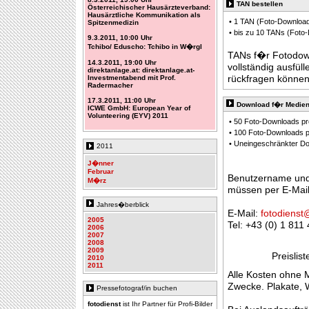
TAN bestellen
Österreichischer Hausärzteverband:
Hausärztliche Kommunikation als
• 1 TAN (Foto-Downloa
Spitzenmedizin
• bis zu 10 TANs (Foto
9.3.2011, 10:00 Uhr
Tchibo/ Eduscho: Tchibo in W�rgl
TANs f�r Fotodownl
14.3.2011, 19:00 Uhr
vollständig ausfüll
direktanlage.at: direktanlage.at-
rückfragen können
Investmentabend mit Prof.
Radermacher
17.3.2011, 11:00 Uhr
Download f�r Medien
ICWE GmbH: European Year of
Volunteering (EYV) 2011
• 50 Foto-Downloads pr
• 100 Foto-Downloads p
• Uneingeschränkter Do
2011
J�nner
Februar
Benutzername und
M�rz
müssen per E-Mail
Jahres�berblick
E-Mail:
fotodienst
2005
Tel: +43 (0) 1 811
2006
2007
2008
2009
Preislis
2010
2011
Alle Kosten ohne 
Zwecke. Plakate, 
Pressefotograf/in buchen
fotodienst
ist Ihr Partner für Profi-Bilder