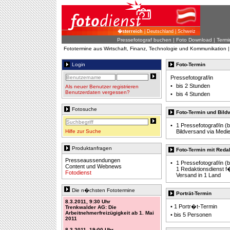
�sterreich
| Deutschland | Schweiz
Pressefotograf buchen
|
Foto Download
| Termi
Fototermine aus Wirtschaft, Finanz, Technologie und Kommunikation 
Login
Foto-Termin
Pressefotograf/in
•
bis 2 Stunden
Als neuer Benutzer registrieren
Benutzerdaten vergessen?
•
bis 4 Stunden
Fotosuche
Foto-Termin und Bild
•
1 Pressefotograf/in (b
Hilfe zur Suche
Bildversand via Medien
Produktanfragen
Foto-Termin mit Reda
Presseaussendungen
•
1 Pressefotograf/in (b
Content und Webnews
1 Redaktionsdienst f
Fotodienst
Versand in 1 Land
Die n�chsten Fototermine
Porträt-Termin
8.3.2011, 9:30 Uhr
• 1 Portr�t-Termin
Trenkwalder AG: Die
Arbeitnehmerfreizügigkeit ab 1. Mai
• bis 5 Personen
2011
8.3.2011, 19:00 Uhr