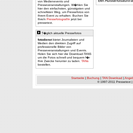
Bei Auslandsauftr
von Medienevents und
Presseveranstaltungen. W�hlen Sie
hier den einfachsten, günstigsten und
schnellsten Weg, um Pressefotos von
Ihrem Event zu erhalten. Buchen Sie
Ihre/n
Pressefotograf/in
jetzt bei
pressetext.
T�glich aktuelle Pressefotos
fotodienst
bietet Journalisten und
Medien den direkten Zugriff auf
professionelle Bilder von
Presseveranstaltungen und Events.
Holen Sie sich hier die Download-TANS
um die Fotos schnell und bequem f�r
Ihre Zwecke herunter zu laden.
TANs
bestellen.
Startseite
|
Buchung
|
TAN Download
|
Ange
© 1997-2011 Pressetext 