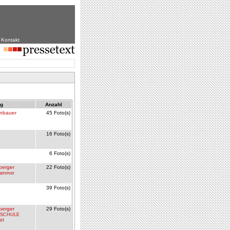
|
Kontakt
ag
Anzahl
nbauer
45 Foto(s)
16 Foto(s)
6 Foto(s)
berger
22 Foto(s)
kammer
39 Foto(s)
H
berger
29 Foto(s)
SCHULE
bH