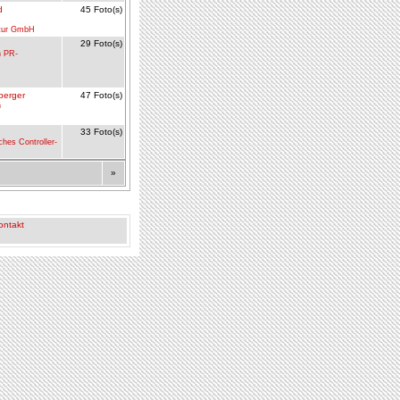
d
45 Foto(s)
ntur GmbH
29 Foto(s)
h PR-
berger
47 Foto(s)
h
33 Foto(s)
ches Controller-
»
ontakt