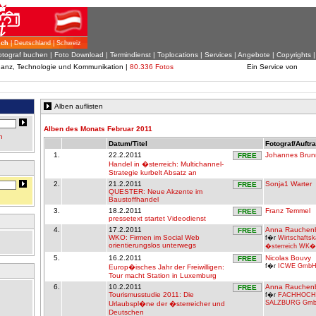
ich
| Deutschland | Schweiz
otograf buchen
|
Foto Download
| Termindienst |
Toplocations
|
Services
|
Angebote
|
Copyrights
inanz, Technologie und Kommunikation |
80.336 Fotos
Ein Service von
Alben auflisten
Alben des Monats Februar 2011
n
Datum/Titel
Fotograf/Auftr
1.
22.2.2011
Johannes Brun
FREE
Handel in �sterreich: Multichannel-
Strategie kurbelt Absatz an
2.
21.2.2011
Sonja1 Warter
FREE
QUESTER: Neue Akzente im
Baustoffhandel
3.
18.2.2011
Franz Temmel
FREE
pressetext startet Videodienst
4.
17.2.2011
Anna Rauchen
FREE
WKO: Firmen im Social Web
f�r
Wirtschafts
orientierungslos unterwegs
�sterreich WK�
5.
16.2.2011
Nicolas Bouvy
FREE
f�r
ICWE Gmb
Europ�isches Jahr der Freiwilligen:
Tour macht Station in Luxemburg
6.
10.2.2011
Anna Rauchen
FREE
Tourismusstudie 2011: Die
f�r
FACHHOCH
SALZBURG Gm
Urlaubspl�ne der �sterreicher und
Deutschen