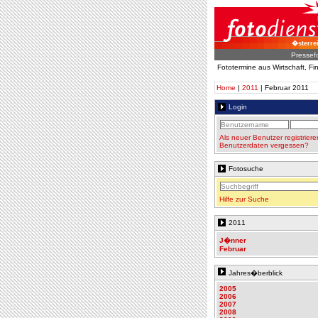
�sterre
Pressef
Fototermine aus Wirtschaft, F
Home
|
2011
| Februar 2011
Login
Als neuer Benutzer registriere
Benutzerdaten vergessen?
Fotosuche
Hilfe zur Suche
2011
J�nner
Februar
Jahres�berblick
2005
2006
2007
2008