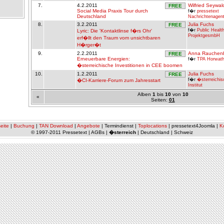
7.
4.2.2011
Wilfried Seywal
FREE
Social Media Praxis Tour durch
f�r
pressetext
Deutschland
Nachrichtenage
8.
3.2.2011
Julia Fuchs
FREE
f�r
Public Healt
Lyric: Die 'Kontaktlinse f�rs Ohr'
ProjektgesmbH
erf�llt den Traum vom unsichtbaren
H�rger�t
9.
2.2.2011
Anna Rauchen
FREE
Erneuerbare Energien:
f�r
TPA Horwat
�sterreichische Investitionen in CEE boomen
10.
1.2.2011
Julia Fuchs
FREE
f�r
�sterreichis
�CI-Karriere-Forum zum Jahresstart
Institut
Alben
1
bis
10
von
10
«
Seiten:
01
eite
|
Buchung
|
TAN Download
|
Angebote
| Termindienst |
Toplocations
| pressetext4Joomla |
K
© 1997-2011 Pressetext | AGBs |
�sterreich
| Deutschland | Schweiz