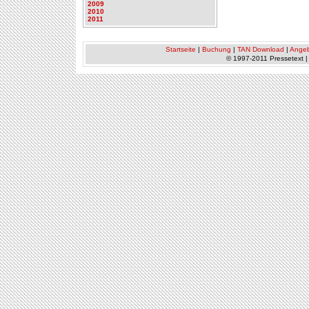
2009
2010
2011
Startseite
|
Buchung
|
TAN Download
|
Ange
© 1997-2011 Pressetext 