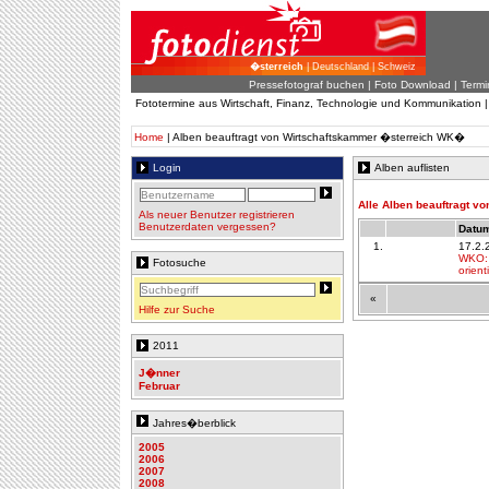
�sterreich
| Deutschland | Schweiz
Pressefotograf buchen
|
Foto Download
| Termi
Fototermine aus Wirtschaft, Finanz, Technologie und Kommunikation 
Home
| Alben beauftragt von Wirtschaftskammer �sterreich WK�
Login
Alben auflisten
Alle Alben beauftragt 
Als neuer Benutzer registrieren
Benutzerdaten vergessen?
Datum
1.
17.2.
WKO: 
Fotosuche
orien
«
Hilfe zur Suche
2011
J�nner
Februar
Jahres�berblick
2005
2006
2007
2008