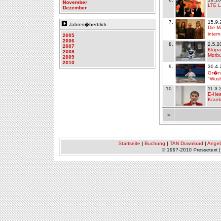
November
LTE 
Dezember
7.
15.9.
Jahres�berblick
Die M
inter
2005
2006
8.
2.5.2
2007
Klopa
2008
Morbu
2009
2010
9.
30.4.
Gr�n
"Wush
10.
11.3.
E-Hea
Krank
«
Startseite
|
Buchung
|
TAN Download
|
Ange
© 1997-2010 Pressetext 