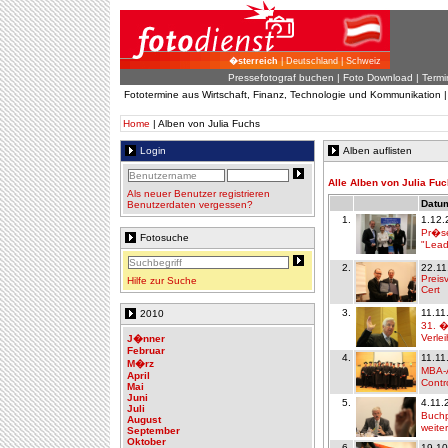
�sterreich
| Deutschland | Schweiz
Pressefotograf buchen
|
Foto Download
| Termi
Fototermine aus Wirtschaft, Finanz, Technologie und Kommunikation 
Home
| Alben von Julia Fuchs
Login
Alben auflisten
Alle Alben von Julia Fu
Als neuer Benutzer registrieren
Datum
Benutzerdaten vergessen?
1.
1.12.
Pr�se
Fotosuche
"Lead
2.
22.11
Preis
Hilfe zur Suche
Cert
3.
11.11
2010
31. �s
Verle
J�nner
Februar
4.
11.11
M�rz
MBA-A
April
Contr
Mai
Juni
5.
4.11.
Juli
Buchp
August
weite
September
Oktober
6.
19.10