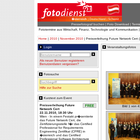
�sterreich
| Deutschland | Schweiz
Pressefotograf buchen
|
Foto Download
| Termi
Fototermine aus Wirtschaft, Finanz, Technologie und Kommunikation 
Home
|
2010
|
November 2010
| Preisverleihung Future Network Cert 
Login
Veranstaltungsfotos
Als neuer Benutzer registrieren
Benutzerdaten vergessen?
Fotosuche
Hilfe zur Suche
Kurztext zum Event
Preisverleihung Future
FREE
Bild 1 von 4
Network Cert
22.11.2010, 18:30 Uhr
Wien - In einem Festakt pr�sentierte
das Future Network Cert, die
Zertifizierungsstelle f�r das Certified
Professional for Requirements
Engineering Zertifikat (CPRE) in
�sterreich und das Certified
Professional Software Architecture