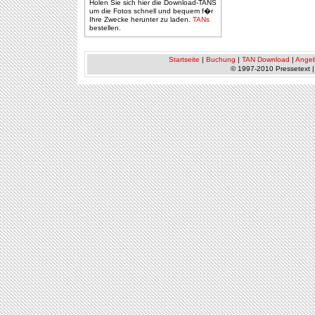
Holen Sie sich hier die Download-TANS
um die Fotos schnell und bequem f�r
Ihre Zwecke herunter zu laden.
TANs
bestellen.
Startseite
|
Buchung
|
TAN Download
|
Ange
© 1997-2010 Pressetext 