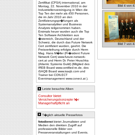
Zertifikat (CPSA) international, am
Bild 4 von 4
Montag, 22. November 2010 in der
Industriellenvereinigung in Wien die
Top Ten der mehr als 450 Personen,
die im Jahr 2010 an den
Zertifizierungspr�fungen als
Systemanalytiker und Business
Analysts teilgenommen haben.
Erstmals heuer wurden auch die Top
Ten Software Architekten aus
�sterreich, Deutschland und der
Schweiz, die durch das Future Network
Bild 7 von 4
Cert zertifiziert wurden, geehrt. Die
Preisverleihung erfolgte durch Herrn
Mag. Hans M�ller (Pr�sident Future
Network Cert) www.future-network-
cert.at und Herrn Dr. Peter Hruschka
(Atlantic Systems Guild) (Mitglied des
IREB Board www.certified-re.de, des
iSAQB Board www.isaqb.com und
Trainer bei CON.ECT
Eventmanagement www.conect.at ).
Letzte besuchte Alben
Consultor bietet
Versicherungskonzepte f�r
Managerhaftpflicht an
T�glich aktuelle Pressefotos
fotodienst
bietet Journalisten und
Medien den direkten Zugriff auf
professionelle Bilder von
Presseveranstaltungen und Events.