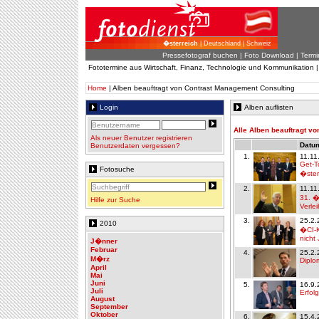
�sterreich
| Deutschland | Schweiz
Pressefotograf buchen
|
Foto Download
| Termi
Fototermine aus Wirtschaft, Finanz, Technologie und Kommunikation 
Home
| Alben beauftragt von Contrast Management Consulting
Login
Alben auflisten
Alle Alben beauftragt v
Als neuer Benutzer registrieren
Datum
Benutzerdaten vergessen?
1.
11.11
Get-T
Fotosuche
�ster
2.
11.11
31. �s
Hilfe zur Suche
Verle
3.
25.2.
2010
�CI-K
nicht 
J�nner
Februar
4.
25.2.
M�rz
Diplo
April
Mai
Juni
5.
16.9.
Juli
Erfol
August
September
Oktober
6.
15.4.