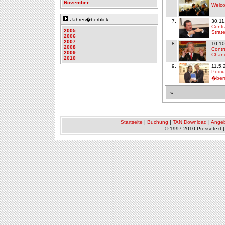
November
Welc
Jahres�berblick
7.
30.11
Contr
2005
Strat
2006
2007
8.
10.10
2008
Contr
2009
Chanc
2010
9.
11.5.
Podiu
�bern
«
Startseite
|
Buchung
|
TAN Download
|
Ange
© 1997-2010 Pressetext 