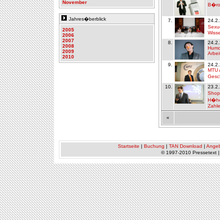
November
B�ro
Jahres�berblick
7.
24.2
Sexu
2005
Wiss
2006
2007
8.
24.2
2008
Humor
2009
Arbei
2010
9.
24.2
MTU 
Gesc
10.
23.2
Shopp
H�he
Zahl
«
Startseite
|
Buchung
|
TAN Download
|
Ange
© 1997-2010 Pressetext 