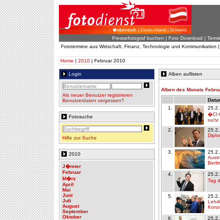
�sterreich
| Deutschland | Schweiz
Pressefotograf buchen
|
Foto Download
| Termi
Fototermine aus Wirtschaft, Finanz, Technologie und Kommunikation 
Home
|
2010
| Februar 2010
Login
Alben auflisten
Alben des Monats Febru
Als neuer Benutzer registrieren
Datum
Benutzerdaten vergessen?
1.
25.2
�CI-K
Fotosuche
nicht 
2.
25.2
Dipl
Hilfe zur Suche
3.
25.2
2010
Austr
Berli
J�nner
Februar
4.
25.2
M�rz
Tag d
April
Mai
Juni
5.
25.2
Juli
Lehrl
August
Konze
September
Oktober
6.
25.2