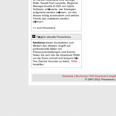
Rolle. Gerald Karl Lanzerits, Regional
Manager Austria & CEE von hybris
Software, erl�uterte, wie Strategien
aufgesetzt werden m�ssen, um den
Absatz richtig anzukurbeln und welche
Trends sich etablieren werden
k�nnen.
>> zum Pressetext
T�glich aktuelle Pressefotos
fotodienst
bietet Journalisten und
Medien den direkten Zugriff auf
professionelle Bilder von
Presseveranstaltungen und Events.
Holen Sie sich hier die Download-TANS
um die Fotos schnell und bequem f�r
Ihre Zwecke herunter zu laden.
TANs
bestellen.
Startseite
|
Buchung
|
TAN Download
|
Ange
© 1997-2011 Pressetext 