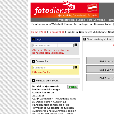
�sterreich
| Deutschland | Schweiz
Pressefotograf buchen
|
Foto Download
| Termi
Fototermine aus Wirtschaft, Finanz, Technologie und Kommunikation 
Home
|
2011
|
Februar 2011
| Handel in �sterreich: Multichannel-Stra
Login
Veranstaltungsfotos
H
Als neuer Benutzer registrieren
Benutzerdaten vergessen?
Fotosuche
Bild 1 von 4
Bild 4 von 4
Hilfe zur Suche
Bild 7 von 4
Kurztext zum Event
Handel in �sterreich:
FREE
Multichannel-Strategie
kurbelt Absatz an
22.2.2011
Caf� Landtmann - Heutzutage ist es
zu wenig, seinen Kunden als
Handelsunternehmen allein ein
"physisches Gesch�ft" anzubieten.
eCommerce und mCommerce spielen
im Handel mittlerweile eine wichtige