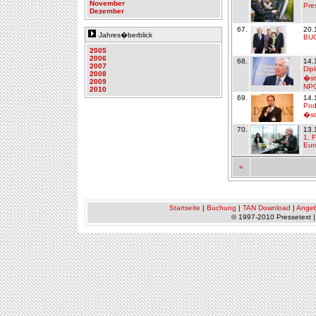
November
Pre
Dezember
67.
20.
Jahres�berblick
BUC
2005
2006
68.
14.
2007
Dip
2008
�st
2009
NPO
2010
69.
14.
Pod
�st
70.
13.
1. 
Eur
«
Startseite
|
Buchung
|
TAN Download
|
Ange
© 1997-2010 Pressetext 