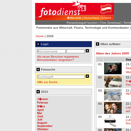
�sterreich
| Deutschland | Schweiz
Pressefotograf buchen
|
Foto Download
| Termi
Fototermine aus Wirtschaft, Finanz, Technologie und Kommunikation 
Home
| 2009
Login
Alben auflisten
Alben des Jahres 2009
Als neuer Benutzer registrieren
Dat
Benutzerdaten vergessen?
61.
23.
Spa
Fotosuche
Wir
62.
22.
Pr�
Hilfe zur Suche
Frei
63.
22.
2010
INi
J�nner
Februar
64.
22.
M�rz
Leb
April
auf
Mai
Juni
65.
22.
Juli
LUN
August
Doc
September
Oktober
66.
21.