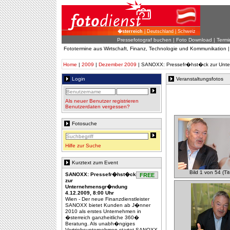
�sterreich
| Deutschland | Schweiz
Pressefotograf buchen
|
Foto Download
| Termi
Fototermine aus Wirtschaft, Finanz, Technologie und Kommunikation 
Home
|
2009
|
Dezember 2009
| SANOXX: Pressefr�hst�ck zur Unt
Login
Veranstaltungsfotos
Als neuer Benutzer registrieren
Benutzerdaten vergessen?
Fotosuche
Hilfe zur Suche
Kurztext zum Event
Bild 1 von 54 (Tit
SANOXX: Pressefr�hst�ck
FREE
zur
Unternehmensgr�ndung
4.12.2009, 8:00 Uhr
Wien - Der neue Finanzdienstleister
SANOXX bietet Kunden ab J�nner
2010 als erstes Unternehmen in
�sterreich ganzheitliche 360�
Beratung. Als unabh�ngiges
Vertriebsunternehmen startet SANOXX