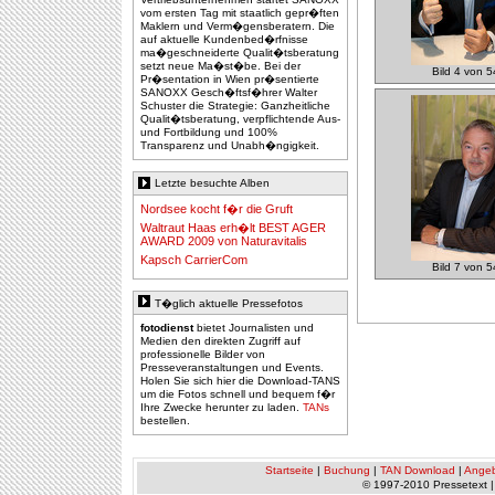
vom ersten Tag mit staatlich gepr�ften
Maklern und Verm�gensberatern. Die
auf aktuelle Kundenbed�rfnisse
ma�geschneiderte Qualit�tsberatung
setzt neue Ma�st�be. Bei der
Bild 4 von 5
Pr�sentation in Wien pr�sentierte
SANOXX Gesch�ftsf�hrer Walter
Schuster die Strategie: Ganzheitliche
Qualit�tsberatung, verpflichtende Aus-
und Fortbildung und 100%
Transparenz und Unabh�ngigkeit.
Letzte besuchte Alben
Nordsee kocht f�r die Gruft
Waltraut Haas erh�lt BEST AGER
AWARD 2009 von Naturavitalis
Kapsch CarrierCom
Bild 7 von 5
T�glich aktuelle Pressefotos
fotodienst
bietet Journalisten und
Medien den direkten Zugriff auf
professionelle Bilder von
Presseveranstaltungen und Events.
Holen Sie sich hier die Download-TANS
um die Fotos schnell und bequem f�r
Ihre Zwecke herunter zu laden.
TANs
bestellen.
Startseite
|
Buchung
|
TAN Download
|
Ange
© 1997-2010 Pressetext 