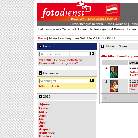
�sterreich
| Deutschland | Schweiz
Pressefotograf buchen
|
Foto Download
| Termi
Fototermine aus Wirtschaft, Finanz, Technologie und Kommunikation 
Home
| Alben beauftragt von NATURA VITALIS GMBH
Login
Alben auflisten
Alle Alben beauftragt 
Als neuer Benutzer registrieren
Datum
Benutzerdaten vergessen?
1.
5.12.
Waltr
Fotosuche
AWARD
2.
5.12.
BEST
Hilfe zur Suche
Heest
2010
«
J�nner
Februar
M�rz
April
Mai
Juni
Juli
August
September
Oktober