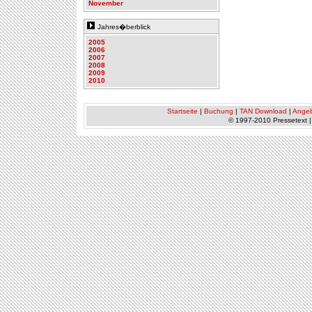
November
Jahres�berblick
2005
2006
2007
2008
2009
2010
Startseite
|
Buchung
|
TAN Download
|
Ange
© 1997-2010 Pressetext 