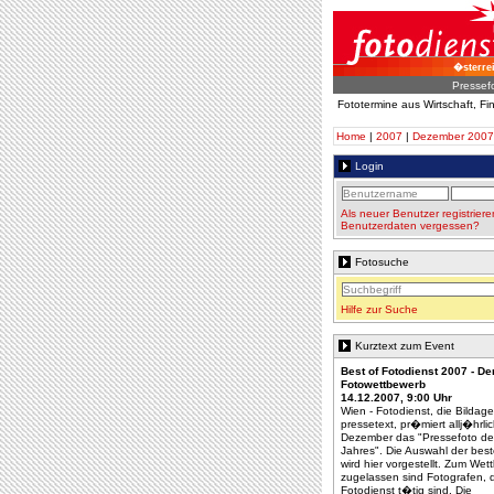
�sterre
Pressef
Fototermine aus Wirtschaft, F
Home
|
2007
|
Dezember 2007
Login
Als neuer Benutzer registriere
Benutzerdaten vergessen?
Fotosuche
Hilfe zur Suche
Kurztext zum Event
Best of Fotodienst 2007 - De
Fotowettbewerb
14.12.2007, 9:00 Uhr
Wien - Fotodienst, die Bildag
pressetext, pr�miert allj�hrli
Dezember das "Pressefoto de
Jahres". Die Auswahl der bes
wird hier vorgestellt. Zum We
zugelassen sind Fotografen, 
Fotodienst t�tig sind. Die