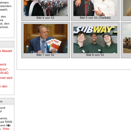
 Rahmen
tstanden.
swahl,
o des
Bild 4 von 52
Bild 5 von 52 (Titelbild)
eis
nd, den
chnet.
e Abwahl
Bild 7 von 52
Bild 8 von 52
Zweck
tzen" -
EVN AG
rnet wird
n den
os
 und
uf
vents.
load-TANS
quem f�r
n.
TANs