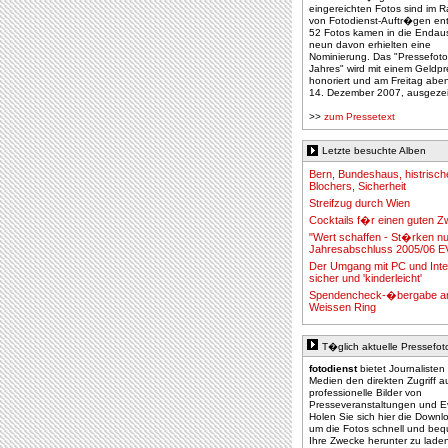
eingereichten Fotos sind im
von Fotodienst-Auftr�gen en
52 Fotos kamen in die Endau
neun davon erhielten eine
Nominierung. Das "Pressefot
Jahres" wird mit einem Geldpr
honoriert und am Freitag abe
14. Dezember 2007, ausgezei
>>
zum Pressetext
Letzte besuchte Alben
Bern, Bundeshaus, histrisch
Blochers, Sicherheit
Streifzug durch Wien
Cocktails f�r einen guten 
"Wert schaffen - St�rken nu
Jahresabschluss 2005/06 
Der Umgang mit PC und Inte
sicher und 'kinderleicht'
Spendencheck-�bergabe a
Weissen Ring
T�glich aktuelle Pressefot
fotodienst
bietet Journalisten
Medien den direkten Zugriff a
professionelle Bilder von
Presseveranstaltungen und E
Holen Sie sich hier die Down
um die Fotos schnell und be
Ihre Zwecke herunter zu lade