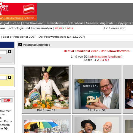
ich
| Deutschland | Schweiz
otograf buchen
|
Foto Download
| Termindienst |
Toplocations
|
Services
|
Angebote
|
Copyrights
inanz, Technologie und Kommunikation |
78.497 Fotos
Ein Service von
| Best of Fotodienst 2007 - Der Fotowettbewerb (14.12.2007)
Veranstaltungsfotos
Best of Fotodienst 2007 - Der Fotowettbewerb
1 - 9 von 52 [
administrator fotodienst
]
n
Seiten:
1
2
3
4
5
6
r
EUR
Bild 1 von 52
Bild 2 von 52
entur von
ch im
s
ten Fotos
ttbewerb
die f�r