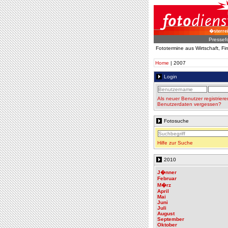
�sterre
Pressef
Fototermine aus Wirtschaft, F
Home
| 2007
Login
Als neuer Benutzer registriere
Benutzerdaten vergessen?
Fotosuche
Hilfe zur Suche
2010
J�nner
Februar
M�rz
April
Mai
Juni
Juli
August
September
Oktober