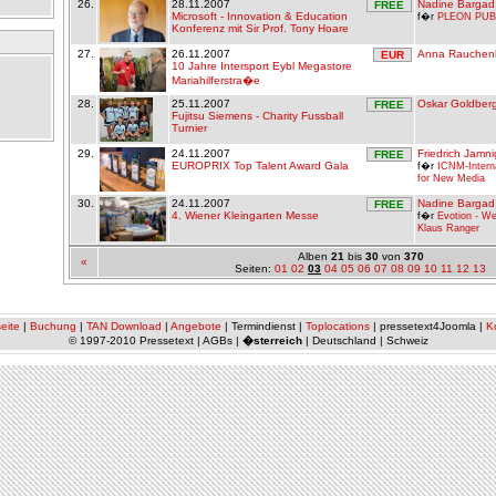
26.
28.11.2007
Nadine Bargad
FREE
Microsoft - Innovation & Education
f�r
PLEON PUB
Konferenz mit Sir Prof. Tony Hoare
27.
26.11.2007
Anna Rauchen
EUR
10 Jahre Intersport Eybl Megastore
Mariahilferstra�e
28.
25.11.2007
Oskar Goldber
FREE
Fujitsu Siemens - Charity Fussball
Turnier
29.
24.11.2007
Friedrich Jamni
FREE
EUROPRIX Top Talent Award Gala
f�r
ICNM-Interna
for New Media
30.
24.11.2007
Nadine Bargad
FREE
4. Wiener Kleingarten Messe
f�r
Evotion - W
Klaus Ranger
Alben
21
bis
30
von
370
«
Seiten:
01
02
03
04
05
06
07
08
09
10
11
12
13
eite
|
Buchung
|
TAN Download
|
Angebote
| Termindienst |
Toplocations
| pressetext4Joomla |
K
© 1997-2010 Pressetext | AGBs |
�sterreich
| Deutschland | Schweiz