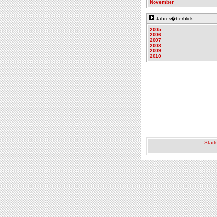
November
Jahres�berblick
2005
2006
2007
2008
2009
2010
Starts