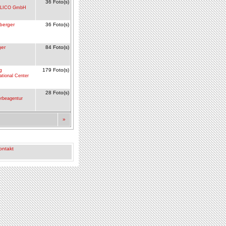
36 Foto(s)
LICO GmbH
berger
36 Foto(s)
ger
84 Foto(s)
g
179 Foto(s)
tional Center
28 Foto(s)
erbeagentur
»
ontakt