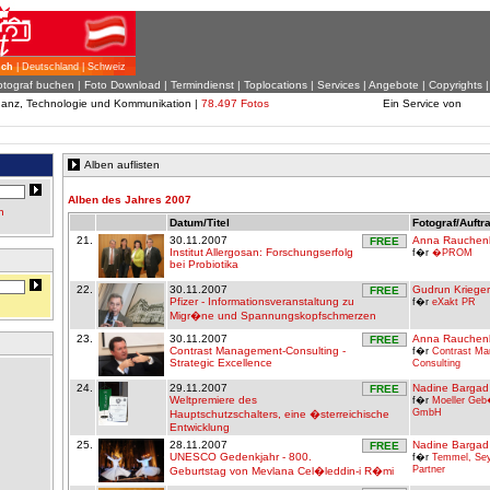
ich
| Deutschland | Schweiz
otograf buchen
|
Foto Download
| Termindienst |
Toplocations
|
Services
|
Angebote
|
Copyrights
inanz, Technologie und Kommunikation |
78.497 Fotos
Ein Service von
Alben auflisten
Alben des Jahres 2007
n
Datum/Titel
Fotograf/Auftr
21.
30.11.2007
Anna Rauchen
FREE
Institut Allergosan: Forschungserfolg
f�r
�PROM
bei Probiotika
22.
30.11.2007
Gudrun Krieger
FREE
Pfizer - Informationsveranstaltung zu
f�r
eXakt PR
Migr�ne und Spannungskopfschmerzen
23.
30.11.2007
Anna Rauchen
FREE
Contrast Management-Consulting -
f�r
Contrast M
Strategic Excellence
Consulting
24.
29.11.2007
Nadine Bargad
FREE
Weltpremiere des
f�r
Moeller Geb
GmbH
Hauptschutzschalters, eine �sterreichische
Entwicklung
25.
28.11.2007
Nadine Bargad
FREE
UNESCO Gedenkjahr - 800.
f�r
Temmel, Se
Partner
Geburtstag von Mevlana Cel�leddin-i R�mi