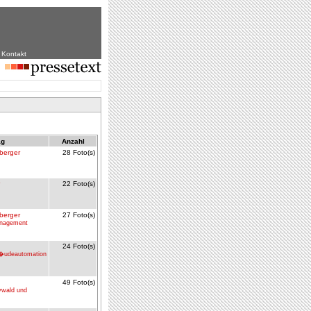
|
Kontakt
ag
Anzahl
berger
28 Foto(s)
22 Foto(s)
berger
27 Foto(s)
anagement
24 Foto(s)
�udeautomation
49 Foto(s)
ywald und