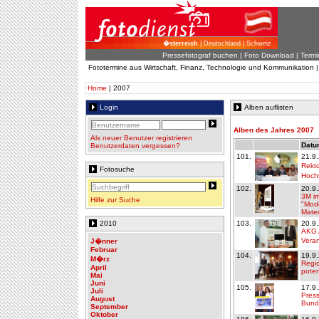
�sterreich
| Deutschland | Schweiz
Pressefotograf buchen
|
Foto Download
| Termi
Fototermine aus Wirtschaft, Finanz, Technologie und Kommunikation 
Home
| 2007
Login
Alben auflisten
Alben des Jahres 2007
Als neuer Benutzer registrieren
Datum
Benutzerdaten vergessen?
101.
21.9
Rekt
Fotosuche
Hochs
102.
20.9
3M im
Hilfe zur Suche
"Mod
Mater
2010
103.
20.9
AKG 
Veran
J�nner
Februar
104.
19.9
M�rz
Regio
April
poten
Mai
Juni
105.
17.9
Juli
Pres
August
Bund
September
Oktober