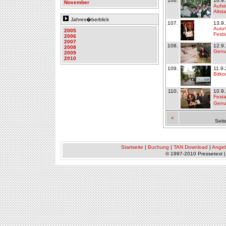
106.
16.9
November
Aufst
Altst
Jahres�berblick
107.
13.9
AutoV
2005
Festi
2006
2007
108.
12.9
2008
Genus
2009
2010
109.
11.9
Bitk
110.
10.9
Fest
Genu
«
Seit
Startseite
|
Buchung
|
TAN Download
|
Ange
© 1997-2010 Pressetext 