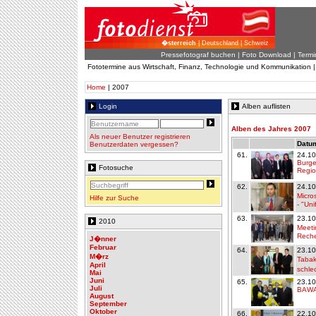
�sterreich
| Deutschland | Schweiz
Pressefotograf buchen
|
Foto Download
| Termi
Fototermine aus Wirtschaft, Finanz, Technologie und Kommunikation 
Home
| 2007
Login
Alben auflisten
Alben des Jahres 2007
Als neuer Benutzer registrieren
Datum
Benutzerdaten vergessen?
61.
24.10
Burge
Fotosuche
Regi
62.
24.10
Micro
Hilfe zur Suche
- "Un
63.
23.10
2010
Meeti
Rech
J�nner
Februar
64.
23.10
M�rz
Tabak
April
schle
Mai
Juni
65.
23.10
Juli
BAWA
August
September
Oktober
66.
22.10