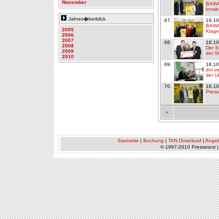
November
BAWAG
Innsb
Jahres�berblick
67.
19.10
BAWAG
2005
Klage
2006
2007
68.
18.10
2008
Der S
2009
der S
2010
69.
18.10
dm ve
der U
70.
18.10
Press
«
Startseite
|
Buchung
|
TAN Download
|
Ange
© 1997-2010 Pressetext 