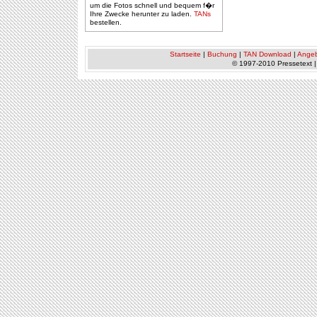
um die Fotos schnell und bequem f�r
Ihre Zwecke herunter zu laden.
TANs
bestellen.
Startseite
|
Buchung
|
TAN Download
|
Ange
© 1997-2010 Pressetext 