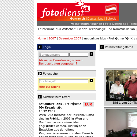
�sterreich
| Deutschland | Schweiz
Pressefotograf buchen
|
Foto Download
| Termi
Fototermine aus Wirtschaft, Finanz, Technologie und Kommunikation 
Home
|
2007
|
Dezember 2007
| net culture labs - Freir�ume f�r Krea
Login
Veranstaltungsfotos
Als neuer Benutzer registrieren
Benutzerdaten vergessen?
Fotosuche
Hilfe zur Suche
Kurztext zum Event
Bild 1 von 20 (Tit
net culture labs - Freir�ume
EUR
f�r Kreativit�t
18.12.2007
Wien - Auf Initiative der Telekom Austria
sind im Fr�hjahr 2007 in Wien und
Dornbirn die net culture labs
gegr�ndet worden. Hier k�nnen
Entwickler aus der offenen
Programmiererszene und dem Bereich
der digitalen Kultur Projekte und Ideen