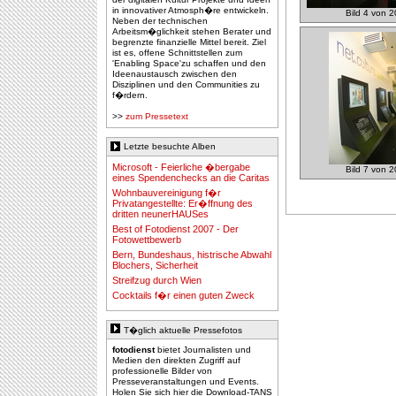
in innovativer Atmosph�re entwickeln.
Bild 4 von 2
Neben der technischen
Arbeitsm�glichkeit stehen Berater und
begrenzte finanzielle Mittel bereit. Ziel
ist es, offene Schnittstellen zum
'Enabling Space'zu schaffen und den
Ideenaustausch zwischen den
Disziplinen und den Communities zu
f�rdern.
>>
zum Pressetext
Letzte besuchte Alben
Microsoft - Feierliche �bergabe
Bild 7 von 2
eines Spendenchecks an die Caritas
Wohnbauvereinigung f�r
Privatangestellte: Er�ffnung des
dritten neunerHAUSes
Best of Fotodienst 2007 - Der
Fotowettbewerb
Bern, Bundeshaus, histrische Abwahl
Blochers, Sicherheit
Streifzug durch Wien
Cocktails f�r einen guten Zweck
T�glich aktuelle Pressefotos
fotodienst
bietet Journalisten und
Medien den direkten Zugriff auf
professionelle Bilder von
Presseveranstaltungen und Events.
Holen Sie sich hier die Download-TANS