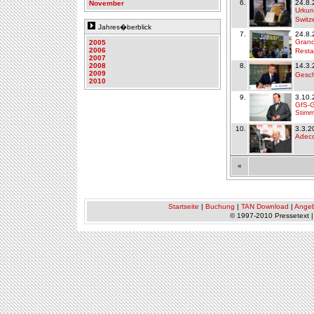
6.
24.8.
November
Urkun
Switz
Jahres�berblick
7.
24.8.
Grand
2005
2006
Resta
2007
2008
8.
14.3.
2009
Gesch
2010
9.
3.10.
GfS-G
Stimm
10.
3.3.2
Adecc
«
Startseite
|
Buchung
|
TAN Download
|
Ange
© 1997-2010 Pressetext 