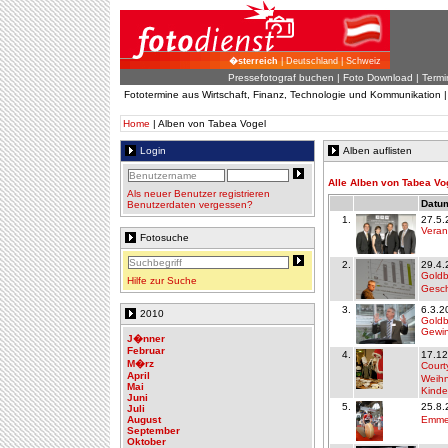
�sterreich
| Deutschland | Schweiz
Pressefotograf buchen
|
Foto Download
| Termi
Fototermine aus Wirtschaft, Finanz, Technologie und Kommunikation 
Home
| Alben von Tabea Vogel
Login
Alben auflisten
Alle Alben von Tabea Vo
Als neuer Benutzer registrieren
Datum
Benutzerdaten vergessen?
1.
27.5.
Veran
Fotosuche
2.
29.4.
Goldb
Hilfe zur Suche
Gesch
3.
6.3.2
2010
Goldb
Gewin
J�nner
Februar
4.
17.12
M�rz
Courty
April
Weihn
Mai
Kinde
Juni
5.
25.8.
Juli
August
Emmen
September
Oktober