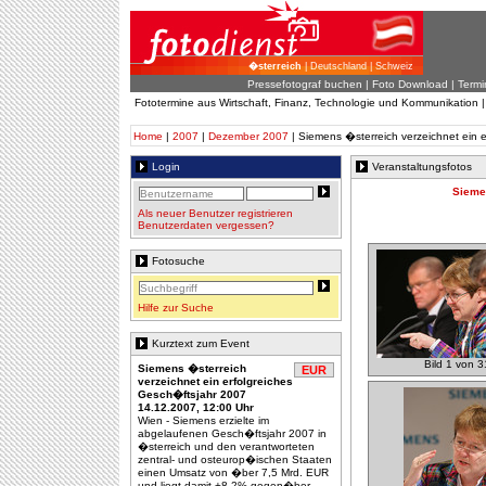
�sterreich
| Deutschland | Schweiz
Pressefotograf buchen
|
Foto Download
| Termi
Fototermine aus Wirtschaft, Finanz, Technologie und Kommunikation 
Home
|
2007
|
Dezember 2007
| Siemens �sterreich verzeichnet ein 
Login
Veranstaltungsfotos
Sieme
Als neuer Benutzer registrieren
Benutzerdaten vergessen?
Fotosuche
Hilfe zur Suche
Kurztext zum Event
Bild 1 von 3
Siemens �sterreich
EUR
verzeichnet ein erfolgreiches
Gesch�ftsjahr 2007
14.12.2007, 12:00 Uhr
Wien - Siemens erzielte im
abgelaufenen Gesch�ftsjahr 2007 in
�sterreich und den verantworteten
zentral- und osteurop�ischen Staaten
einen Umsatz von �ber 7,5 Mrd. EUR
und liegt damit +8,2% gegen�ber