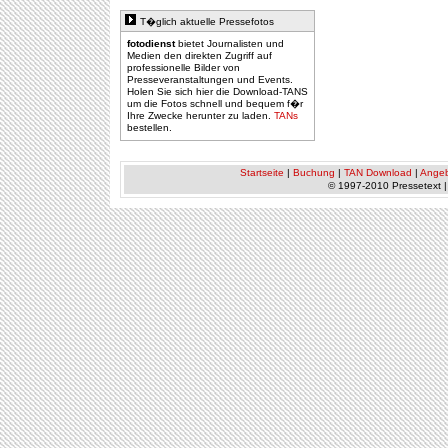
T�glich aktuelle Pressefotos
fotodienst
bietet Journalisten und
Medien den direkten Zugriff auf
professionelle Bilder von
Presseveranstaltungen und Events.
Holen Sie sich hier die Download-TANS
um die Fotos schnell und bequem f�r
Ihre Zwecke herunter zu laden.
TANs
bestellen.
Startseite
|
Buchung
|
TAN Download
|
Ange
© 1997-2010 Pressetext 