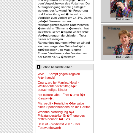
dem Vergleichswert des Vorjahres. Der
Auftragseingang konnte gesteigert
werden, der Aufwand f�r Forschung
und Entwicklung erh�hte sich im
Vergleich zum Vorjahr um 14,3%. Damit
Bild 4 von 3
geh�rt Siemens zu den
forschungsintensivsten Unternehmen
�sterreichs. 'Siemens �sterreich hat
im letzten Gesch�ftsjahr wesentliche
Ver�nderungen durchlaufen. Trotz
dieser schwierigen
Rahmenbedingungen k�nnen wir auf
ein hervorragendes Wirtschaftsjahr
zur�ckblicken', so Mag. Brigitte
Ederer, Vorsitzende des Vorstandes
der Siemens AG �sterreich.
Bild 7 von 3
Letzte besuchte Alben
WWF - Kampf gegen illegalen
Artenhandel
Courtyard by Marriott Hotel -
Weihnachtsnachmittag f�r
benachteiligte Kinder
net culture labs - Freir�ume f�r
Kreativit�t
Microsoft - Feierliche �bergabe
eines Spendenchecks an die Caritas
Wohnbauvereinigung f�r
Privatangestellte: Er�ffnung des
dritten neunerHAUSes
Best of Fotodienst 2007 - Der
Fotowettbewerb