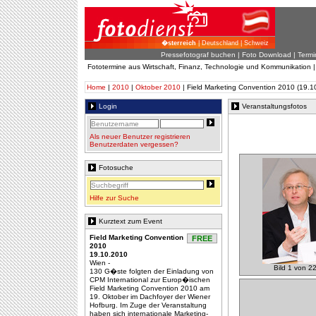
�sterreich
| Deutschland | Schweiz
Pressefotograf buchen
|
Foto Download
| Termi
Fototermine aus Wirtschaft, Finanz, Technologie und Kommunikation 
Home
|
2010
|
Oktober 2010
| Field Marketing Convention 2010 (19.1
Login
Veranstaltungsfotos
Als neuer Benutzer registrieren
Benutzerdaten vergessen?
Fotosuche
Hilfe zur Suche
Kurztext zum Event
Field Marketing Convention
FREE
2010
19.10.2010
Wien -
Bild 1 von 2
130 G�ste folgten der Einladung von
CPM International zur Europ�ischen
Field Marketing Convention 2010 am
19. Oktober im Dachfoyer der Wiener
Hofburg. Im Zuge der Veranstaltung
haben sich internationale Marketing-