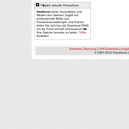
T�glich aktuelle Pressefotos
fotodienst
bietet Journalisten und
Medien den direkten Zugriff auf
professionelle Bilder von
Presseveranstaltungen und Events.
Holen Sie sich hier die Download-TANS
um die Fotos schnell und bequem f�r
Ihre Zwecke herunter zu laden.
TANs
bestellen.
Startseite
|
Buchung
|
TAN Download
|
Ange
© 1997-2010 Pressetext 