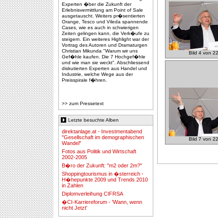
Experten �ber die Zukunft der
Erlebnisvermittlung am Point of Sale
ausgetauscht. Weiters pr�sentierten
Orange, Tesco und Vileda spannende
Cases, wie es auch in schwierigen
Zeiten gelingen kann, die Verk�ufe zu
steigern. Ein weiteres Highlight war der
Vortrag des Autoren und Dramaturgen
Christian Mikunda "Warum wir uns
Bild 4 von 2
Gef�hle kaufen. Die 7 Hochgef�hle
und wie man sie weckt". Abschliessend
diskutierten Experten aus Handel und
Industrie, welche Wege aus der
Preisspirale f�hren.
>> zum Pressetext
Letzte besuchte Alben
direktanlage.at - Investmentabend
"Gesellschaft im demographischen
Bild 7 von 2
Wandel"
Fotos aus Politik und Wirtschaft
2002-2005
B�ro der Zukunft: "m2 oder 2m?"
Shoppingtourismus in �sterreich -
H�hepunkte 2009 und Trends 2010
in Zahlen
Diplomverleihung CIFRSA
�CI-Karriereforum - 'Wann, wenn
nicht Jetzt'