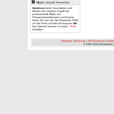
T�glich aktuelle Pressefotos
fotodienst
bietet Journalisten und
Medien den direkten Zugriff auf
professionelle Bilder von
Presseveranstaltungen und Events.
Holen Sie sich hier die Download-TANS
um die Fotos schnell und bequem f�r
Ihre Zwecke herunter zu laden.
TANs
bestellen.
Startseite
|
Buchung
|
TAN Download
|
Ange
© 1997-2010 Pressetext 