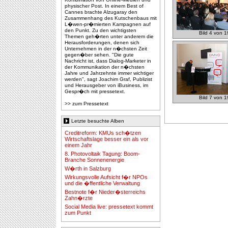
physischer Post. In einem Best of
Cannes brachte Alzugaray den
Zusammenhang des Kutschenbaus mit
L�wen-pr�mierten Kampagnen auf
den Punkt. Zu den wichtigsten
Bild 4 von 1
Themen geh�rten unter anderem die
Herausforderungen, denen sich
Unternehmen in der n�chsten Zeit
gegen�ber sehen. "Die gute
Nachricht ist, dass Dialog-Marketer in
der Kommunikation der n�chsten
Jahre und Jahrzehnte immer wichtiger
werden", sagt Joachim Graf, Publizist
und Herausgeber von iBusiness, im
Gespr�ch mit pressetext.
Bild 7 von 1
>> zum Pressetext
Letzte besuchte Alben
Creditreform: KMUs sch�tzen
Wirtschaftslage besser ein als vor
einem Jahr
8. Photovoltaik Tagung: Boom-
Branche Sonnenenergie
W�rth in Salzburg
Wirkungsvolle Aufsicht f�r NPOs
und die �ffentliche Verwaltung
Bestnote f�r Nieder�sterreichs
Zahn�rzte
Social Media live: pressetext kommt
zum Punkt