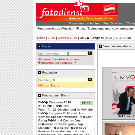
�sterreich
| Deutschland | Schweiz
Pressefotograf buchen
|
Foto Download
| Termi
Fototermine aus Wirtschaft, Finanz, Technologie und Kommunikation 
Home
|
2010
|
Oktober 2010
| DMV� Congress 2010 (21.10.2010)
Login
Veranstaltungsfotos
Als neuer Benutzer registrieren
Benutzerdaten vergessen?
Fotosuche
Hilfe zur Suche
Kurztext zum Event
DMV� Congress 2010
FREE
21.10.2010, 9:00 Uhr
Wien - Am 21.Oktober fand im MAK der
DMV� Kongress 2010 statt. Als
Bild 1 von 1
Keynote-Speaker referierten Post-Chef
Georg P�lzl und Cannes Jury
Pr�sident Pablo Alzugaray. Top
Manager P�lzl sprach �ber neue
Kommunikationsformen durch die
Kombination von Online-Medien und