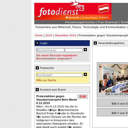
�sterreich
| Deutschland | Schweiz
Pressefotograf buchen
|
Foto Download
| Termi
Fototermine aus Wirtschaft, Finanz, Technologie und Kommunikation 
Home
|
2010
|
Dezember 2010
| Protestaktion gegen Staudammprojek
Login
Veranstaltungsfotos
Als neuer Benutzer registrieren
Benutzerdaten vergessen?
Fotosuche
Hilfe zur Suche
Kurztext zum Event
Bild 1 von 63 (Tit
Protestaktion gegen
EUR
Staudammprojekt Belo Monte
6.12.2010
Bild 4 von 6
Wien - Am 6.12.2010 hat der in
Brasilien t�tige �sterreichische
Bild 7 von 6
Bischof Erwin Kr�utler in Stockholm
f�r seinen Einsatz um die Rechte der
Indigenen in Amazonien den
alternativen Nobelpreis erhalten. Er
wird damit auch explizit f�r seinen