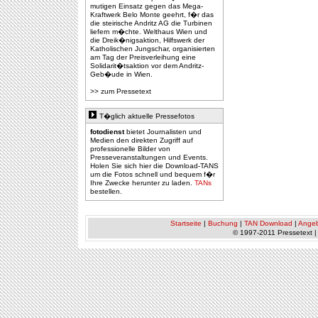
mutigen Einsatz gegen das Mega-
Kraftwerk Belo Monte geehrt, f�r das
die steirische Andritz AG die Turbinen
liefern m�chte. Welthaus Wien und
die Dreik�nigsaktion, Hilfswerk der
Katholischen Jungschar, organisierten
am Tag der Preisverleihung eine
Solidarit�tsaktion vor dem Andritz-
Geb�ude in Wien.
>> zum Pressetext
T�glich aktuelle Pressefotos
fotodienst
bietet Journalisten und
Medien den direkten Zugriff auf
professionelle Bilder von
Presseveranstaltungen und Events.
Holen Sie sich hier die Download-TANS
um die Fotos schnell und bequem f�r
Ihre Zwecke herunter zu laden.
TANs
bestellen.
Startseite
|
Buchung
|
TAN Download
|
Ange
© 1997-2011 Pressetext 