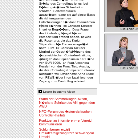
St�rke des Controllings ist es, bei
F�hrungskr�ften Sicherheit zu
schaffen, Selbstvertrauen
auszul�sen, damit sie auf dieser Basis
die richtungweisenden
Entscheidungen f�r das Unternehmen
f�llen k�nnen', so Christian Kreuzer
Bild 4 von 3
in seiner Begr��ung. Dass Frauen
das Controlling l�ngst f�r sich
entdeckt und erobert haben, bewies
die Resonanz, die das Kurier-
Stipendium f�r Frauen ausgel�st
hatte. Prof. Dr. Christian Kreuzer,
Mitglied der Gesch�ftsf�hrung des
�sterreichischen Controller-Instituts,
�bergab das Stipendium in der H�he
von EUR 6000,- an Frau Alexandra
Keszleri von der Firma Tieto Austria,
Bild 7 von 3
die ihre Controlling-Kompetenz intensiv
ausbauen will. Davor hatte Anna Starkl
von REWE �ber ihren faszinierenden
Zugang zum Controlling referiert.
Letzte besuchte Alben
Stand der Sammelklagen-Aktion,
N�chste Schritte des VKI gegen den
AWD
NPO-Forum des �sterreichischen
Controller-Insituts
Punktgenau informieren - erfolgreich
kommunizieren
Schlumberger erzielt
Umsatzsteigerung trotz schwierigem
Umfeld