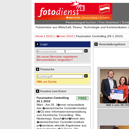
�sterreich
| Deutschland | Schweiz
Pressefotograf buchen
|
Foto Download
| Termi
Fototermine aus Wirtschaft, Finanz, Technologie und Kommunikation 
Home
|
2010
|
J�nner 2010
| Faszination Controlling (26.1.2010)
Login
Veranstaltungsfotos
Als neuer Benutzer registrieren
Benutzerdaten vergessen?
Fotosuche
Hilfe zur Suche
Kurztext zum Event
Faszination Controlling
FREE
26.1.2010
Wien - Am 26. J�nner veranstaltete
Bild 1 von 36 (Tit
das �sterreichische Controller-Institut
(�CI) eine Informationsveranstaltung
zum Kernthema 'Controlling'. Rita
Niedermayr, Gesch�ftsf�hrerin des
�sterreichischen Controller-Instituts
pr�sentierte aktuelle Ergebnisse aus
dem laufenden �CI-Panel. 'Die