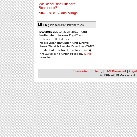
Wie sicher sind Offshore-
Bohrungen?
AIDS 2010 - Global Village
T�glich aktuelle Pressefotos
fotodienst
bietet Journalisten und
Medien den direkten Zugriff auf
professionelle Bilder von
Presseveranstaltungen und Events.
Holen Sie sich hier die Download-TANS
um die Fotos schnell und bequem f�r
Ihre Zwecke herunter zu laden.
TANs
bestellen.
Startseite
|
Buchung
|
TAN Download
|
Ange
© 1997-2010 Pressetext 