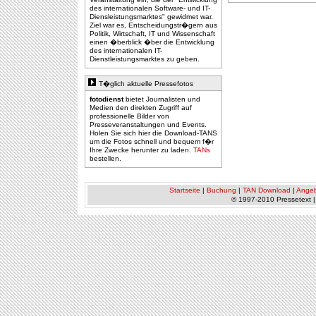
des internationalen Software- und IT-
Diensleistungsmarktes" gewidmet war.
Ziel war es, Entscheidungstr�gern aus
Politik, Wirtschaft, IT und Wissenschaft
einen �berblick �ber die Entwicklung
des internationalen IT-
Dienstleistungsmarktes zu geben.
T�glich aktuelle Pressefotos
fotodienst
bietet Journalisten und
Medien den direkten Zugriff auf
professionelle Bilder von
Presseveranstaltungen und Events.
Holen Sie sich hier die Download-TANS
um die Fotos schnell und bequem f�r
Ihre Zwecke herunter zu laden.
TANs
bestellen.
Startseite
|
Buchung
|
TAN Download
|
Ange
© 1997-2010 Pressetext 