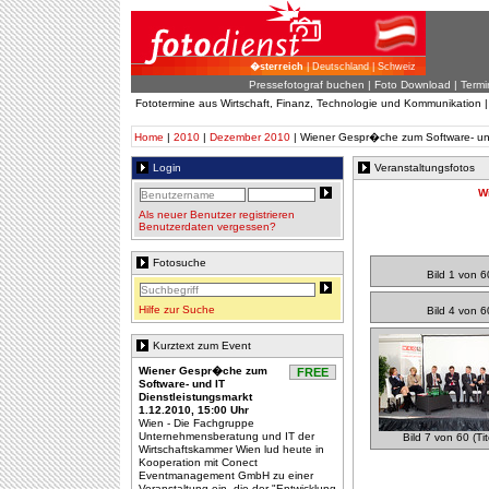
�sterreich
| Deutschland | Schweiz
Pressefotograf buchen
|
Foto Download
| Termi
Fototermine aus Wirtschaft, Finanz, Technologie und Kommunikation 
Home
|
2010
|
Dezember 2010
| Wiener Gespr�che zum Software- und
Login
Veranstaltungsfotos
W
Als neuer Benutzer registrieren
Benutzerdaten vergessen?
Fotosuche
Bild 1 von 6
Hilfe zur Suche
Bild 4 von 6
Kurztext zum Event
Wiener Gespr�che zum
FREE
Software- und IT
Dienstleistungsmarkt
1.12.2010, 15:00 Uhr
Wien - Die Fachgruppe
Unternehmensberatung und IT der
Bild 7 von 60 (Tit
Wirtschaftskammer Wien lud heute in
Kooperation mit Conect
Eventmanagement GmbH zu einer
Veranstaltung ein, die der "Entwicklung