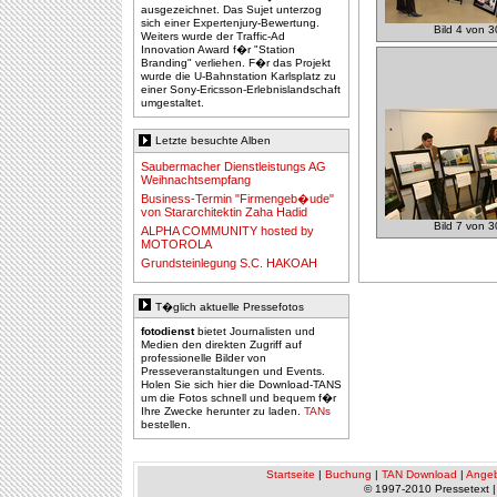
ausgezeichnet. Das Sujet unterzog
sich einer Expertenjury-Bewertung.
Bild 4 von 3
Weiters wurde der Traffic-Ad
Innovation Award f�r "Station
Branding" verliehen. F�r das Projekt
wurde die U-Bahnstation Karlsplatz zu
einer Sony-Ericsson-Erlebnislandschaft
umgestaltet.
Letzte besuchte Alben
Saubermacher Dienstleistungs AG
Weihnachtsempfang
Business-Termin "Firmengeb�ude"
von Stararchitektin Zaha Hadid
Bild 7 von 3
ALPHA COMMUNITY hosted by
MOTOROLA
Grundsteinlegung S.C. HAKOAH
T�glich aktuelle Pressefotos
fotodienst
bietet Journalisten und
Medien den direkten Zugriff auf
professionelle Bilder von
Presseveranstaltungen und Events.
Holen Sie sich hier die Download-TANS
um die Fotos schnell und bequem f�r
Ihre Zwecke herunter zu laden.
TANs
bestellen.
Startseite
|
Buchung
|
TAN Download
|
Ange
© 1997-2010 Pressetext 