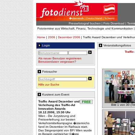
�sterreich
| Deutschland | Schweiz
Pressefotograf buchen
|
Foto Download
| Termi
Fototermine aus Wirtschaft, Finanz, Technologie und Kommunikation 
Home
|
2006
|
Dezember 2006
| Traffic Award Dezember und Verleihu
Login
Veranstaltungsfotos
Traffi
Als neuer Benutzer registrieren
Benutzerdaten vergessen?
Fotosuche
Hilfe zur Suche
Kurztext zum Event
Traffic Award Dezember und
FREE
Bild 1 von 30 (Tit
Verleihung des Traffic-Ad
Innovation Awards
18.12.2006, 15:30 Uhr
Wien - Die Jurysitzung und
Preisverleihung zur besten
Verkehrsmittelkampagne �sterreichs
fand im Dezember im Rathaus statt.
Das Siegerprojekt von BFI Wien wurde
im Beisein zahlreicher G�ste