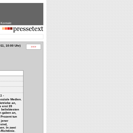
|
Kontakt
11, 10:00 Uhr)
>>>
1 -
oziale Medien.
etriebe an,
s erst 39
 beliebtesten
en gaben an,
 Prozent tun
 jener
sind,
men. In zwei
Richtlinie.