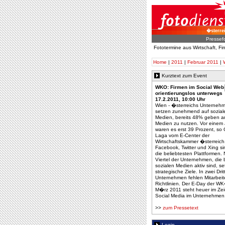
�sterre
Pressef
Fototermine aus Wirtschaft, F
Home
|
2011
|
Februar 2011
|
Kurztext zum Event
WKO: Firmen im Social Web
orientierungslos unterwegs
17.2.2011, 10:00 Uhr
Wien - �sterreichs Unterneh
setzen zunehmend auf sozial
Medien, bereits 48% geben an
Medien zu nutzen. Vor einem 
waren es erst 39 Prozent, so
Laga vom E-Center der
Wirtschaftskammer �sterreich
Facebook, Twitter und Xing si
die beliebtesten Plattformen. 
Viertel der Unternehmen, die b
sozialen Medien aktiv sind, se
strategische Ziele. In zwei Drit
Unternehmen fehlen Mitarbeit
Richtlinien. Der E-Day der W
M�rz 2011 steht heuer im Ze
Social Media im Unternehmen
>>
zum Pressetext
Login