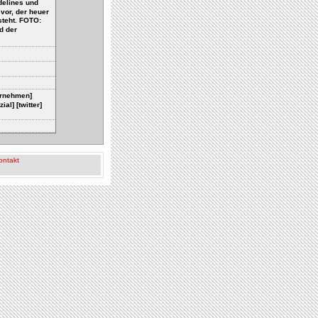
delines und
vor, der heuer
teht. FOTO:
d der
ternehmen]
l] [twitter]
ontakt