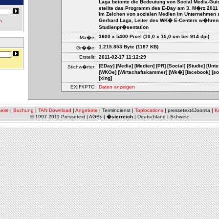
Laga betonte die Bedeutung von Social Media-Gui
stellte das Programm des E-Day am 3. M�rz 2011 
im Zeichen von sozialen Medien im Unternehmen s
Gerhard Laga, Leiter des WK� E-Centers w�hren
n
Studienpr�sentation
3600 x 5400 Pixel (10,0 x 15,0 cm bei 914 dpi)
Ma�e:
1.215.853 Byte (1187 KB)
Gr��e:
Erstellt:
2011-02-17 11:12:29
[EDay] [Media] [Medien] [PR] [Social] [Studie] [Un
Stichw�rter:
[WKOe] [Wirtschaftskammer] [Wk�] [facebook] [sozia
[xing]
EXIF/IPTC:
Daten anzeigen
eite
|
Buchung
|
TAN Download
|
Angebote
| Termindienst |
Toplocations
| pressetext4Joomla |
K
© 1997-2011 Pressetext | AGBs |
�sterreich
| Deutschland | Schweiz