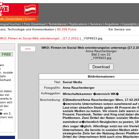
ich
| Deutschland | Schweiz
otograf buchen
|
Foto Download
| Termindienst |
Toplocations
|
Services
|
Angebote
|
Copyrights
inanz, Technologie und Kommunikation |
80.336 Fotos
Ein Service von
WKO: Firmen im Social Web orientierungsl... (17.2.2011)
| _Y0F8923.jpg
WKO: Firmen im Social Web orientierungslos unterwegs (17.2.20
<<<
Anna Rauchenberger
FREE
Bild 2 von 22
_Y0F8923.jpg
men
Download
e
, soziale
Jahr
Bildinformationen
 Gerhard
Titel:
Social Media
.
Fotograf/In:
Anna Rauchenberger
nd dabei
Auftraggeber:
Wirtschaftskammer �sterreich WK�
Nur ein
ereits in
Beschreibung:
(C)fotodienst/Anna Rauchenberger Wien, 17.02.201
tzen sich
�sterreichs Unternehmen setzen zunehmend auf s
tel der
Laut einer aktuellen Studie gaben 48 Prozent der B
er-
soziale Medien zu nutzen. Vor einem Jahr waren e
K� am 3.
Prozent. Facebook, Twitter und Xing sind dabei die
ichen von
Plattformen. Zwei Drittel der Nutzer sozialer Medi
.
zumindest w�chentlich Neuigkeiten zu posten, 18
dies sogar t�glich. Allerdings setzt nur ein Viertel
Unternehmen, die bereits in sozialen Medien aktiv 
strategische Ziele bei der Nutzung dieser Plattfor
Drittel der Unternehmen fehlt auch eine Mitarbeiter-