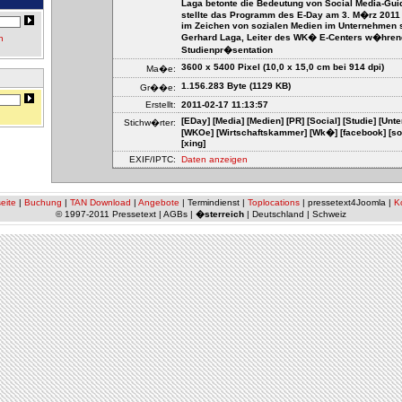
Laga betonte die Bedeutung von Social Media-Gui
stellte das Programm des E-Day am 3. M�rz 2011 
im Zeichen von sozialen Medien im Unternehmen s
Gerhard Laga, Leiter des WK� E-Centers w�hren
n
Studienpr�sentation
3600 x 5400 Pixel (10,0 x 15,0 cm bei 914 dpi)
Ma�e:
1.156.283 Byte (1129 KB)
Gr��e:
Erstellt:
2011-02-17 11:13:57
[EDay] [Media] [Medien] [PR] [Social] [Studie] [Un
Stichw�rter:
[WKOe] [Wirtschaftskammer] [Wk�] [facebook] [sozia
[xing]
EXIF/IPTC:
Daten anzeigen
eite
|
Buchung
|
TAN Download
|
Angebote
| Termindienst |
Toplocations
| pressetext4Joomla |
K
© 1997-2011 Pressetext | AGBs |
�sterreich
| Deutschland | Schweiz