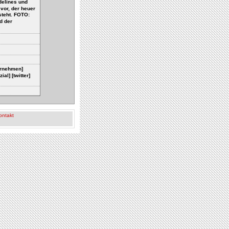
delines und
vor, der heuer
teht. FOTO:
d der
ternehmen]
l] [twitter]
ontakt