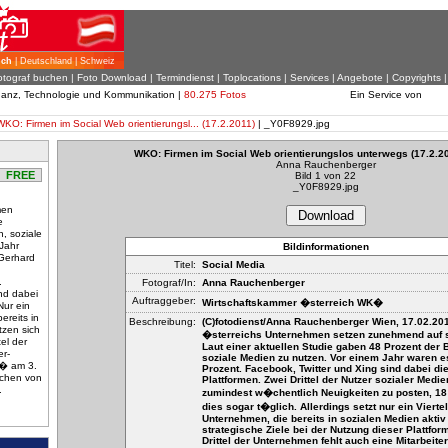
ich
| Deutschland | Schweiz
otograf buchen
|
Foto Download
| Termindienst |
Toplocations
|
Services
|
Angebote
|
Copyrights
inanz, Technologie und Kommunikation |
80.275 Fotos
Ein Service von
WKO: Firmen im Social Web orientierungsl... (17.2.2011)
| _Y0F8929.jpg
WKO: Firmen im Social Web orientierungslos unterwegs (17.2.20
Anna Rauchenberger
FREE
Bild 1 von 22
_Y0F8929.jpg
men
Download
e
, soziale
Jahr
Bildinformationen
 Gerhard
Titel:
Social Media
.
Fotograf/In:
Anna Rauchenberger
nd dabei
Auftraggeber:
Wirtschaftskammer �sterreich WK�
Nur ein
ereits in
Beschreibung:
(C)fotodienst/Anna Rauchenberger Wien, 17.02.201
tzen sich
�sterreichs Unternehmen setzen zunehmend auf s
tel der
Laut einer aktuellen Studie gaben 48 Prozent der B
er-
soziale Medien zu nutzen. Vor einem Jahr waren e
K� am 3.
Prozent. Facebook, Twitter und Xing sind dabei die
ichen von
Plattformen. Zwei Drittel der Nutzer sozialer Medi
.
zumindest w�chentlich Neuigkeiten zu posten, 18
dies sogar t�glich. Allerdings setzt nur ein Viertel
Unternehmen, die bereits in sozialen Medien aktiv 
strategische Ziele bei der Nutzung dieser Plattfor
Drittel der Unternehmen fehlt auch eine Mitarbeiter-