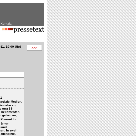
|
Kontakt
11, 10:00 Uhr)
>>>
1 -
oziale Medien.
etriebe an,
s erst 39
 beliebtesten
en gaben an,
 Prozent tun
 jener
sind,
men. In zwei
Richtlinie.