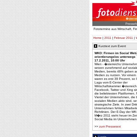
�sterre
Pressef
Fototermine aus Wirtschaft, F
Home
|
2011
|
Februar 2011
|
Kurztext zum Event
WKO: Firmen im Social Web
orientierungslos unterwegs
17.2.2011, 10:00 Uhr
Wien - �sterreichs Unterneh
setzen zunehmend auf sozial
Medien, bereits 48% geben an
Medien zu nutzen. Vor einem 
waren es erst 39 Prozent, so
Laga vom E-Center der
Wirtschaftskammer �sterreich
Facebook, Twitter und Xing si
die beliebtesten Plattformen. 
Viertel der Unternehmen, die b
sozialen Medien aktiv sind, se
strategische Ziele. In zwei Drit
Unternehmen fehlen Mitarbeit
Richtlinien. Der E-Day der W
M�rz 2011 steht heuer im Ze
Social Media im Unternehmen
>>
zum Pressetext
Login