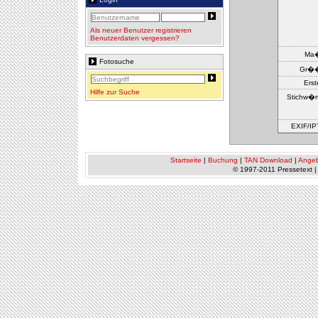
Als neuer Benutzer registrieren
Benutzerdaten vergessen?
Ma
Fotosuche
Gr�
Erste
Hilfe zur Suche
Stichw�rt
EXIF/IP
Startseite
|
Buchung
|
TAN Download
|
Ange
© 1997-2011 Pressetext 