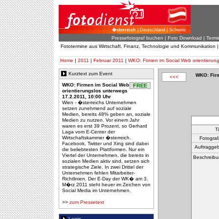
�sterreich
| Deutschland | Schweiz
Pressefotograf buchen
|
Foto Download
| Termi
Fototermine aus Wirtschaft, Finanz, Technologie und Kommunikation 
Home
|
2011
|
Februar 2011
|
WKO: Firmen im Social Web orientierungs
Kurztext zum Event
WKO: Firm
<<<
WKO: Firmen im Social Web
FREE
orientierungslos unterwegs
17.2.2011, 10:00 Uhr
Wien - �sterreichs Unternehmen
setzen zunehmend auf soziale
Medien, bereits 48% geben an, soziale
Medien zu nutzen. Vor einem Jahr
waren es erst 39 Prozent, so Gerhard
Ti
Laga vom E-Center der
Wirtschaftskammer �sterreich.
Fotograf/
Facebook, Twitter und Xing sind dabei
Auftraggeb
die beliebtesten Plattformen. Nur ein
Viertel der Unternehmen, die bereits in
Beschreibu
sozialen Medien aktiv sind, setzen sich
strategische Ziele. In zwei Drittel der
Unternehmen fehlen Mitarbeiter-
Richtlinien. Der E-Day der WK� am 3.
M�rz 2011 steht heuer im Zeichen von
Social Media im Unternehmen.
>>
zum Pressetext
Login