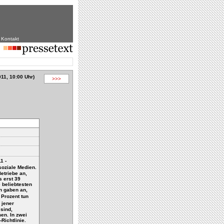
|
Kontakt
11, 10:00 Uhr)
>>>
1 -
oziale Medien.
etriebe an,
s erst 39
 beliebtesten
en gaben an,
 Prozent tun
 jener
sind,
men. In zwei
Richtlinie.