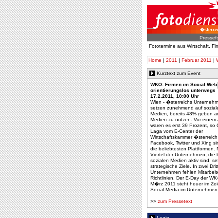
�sterre
Pressef
Fototermine aus Wirtschaft, F
Home
|
2011
|
Februar 2011
|
Kurztext zum Event
WKO: Firmen im Social Web
orientierungslos unterwegs
17.2.2011, 10:00 Uhr
Wien - �sterreichs Unterneh
setzen zunehmend auf sozial
Medien, bereits 48% geben an
Medien zu nutzen. Vor einem 
waren es erst 39 Prozent, so
Laga vom E-Center der
Wirtschaftskammer �sterreich
Facebook, Twitter und Xing si
die beliebtesten Plattformen. 
Viertel der Unternehmen, die b
sozialen Medien aktiv sind, se
strategische Ziele. In zwei Drit
Unternehmen fehlen Mitarbeit
Richtlinien. Der E-Day der W
M�rz 2011 steht heuer im Ze
Social Media im Unternehmen
>>
zum Pressetext
Login