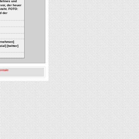
delines und
vor, der heuer
teht. FOTO:
d der
ternehmen]
l] [twitter]
ontakt