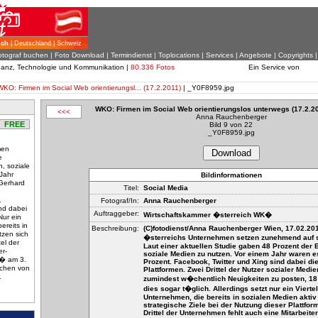
ich
| Deutschland | Schweiz
otograf buchen
|
Foto Download
| Termindienst |
Toplocations
|
Services
|
Angebote
|
Copyrights
inanz, Technologie und Kommunikation |
80.336 Fotos
Ein Service von
WKO: Firmen im Social Web orientierungsl... (17.2.2011)
| _Y0F8959.jpg
WKO: Firmen im Social Web orientierungslos unterwegs (17.2.20
<<<
Anna Rauchenberger
FREE
Bild 9 von 22
_Y0F8959.jpg
men
Download
e
, soziale
Jahr
Bildinformationen
 Gerhard
Titel:
Social Media
.
Fotograf/In:
Anna Rauchenberger
nd dabei
Auftraggeber:
Wirtschaftskammer �sterreich WK�
Nur ein
ereits in
Beschreibung:
(C)fotodienst/Anna Rauchenberger Wien, 17.02.201
tzen sich
�sterreichs Unternehmen setzen zunehmend auf s
tel der
Laut einer aktuellen Studie gaben 48 Prozent der B
er-
soziale Medien zu nutzen. Vor einem Jahr waren e
K� am 3.
Prozent. Facebook, Twitter und Xing sind dabei die
ichen von
Plattformen. Zwei Drittel der Nutzer sozialer Medi
.
zumindest w�chentlich Neuigkeiten zu posten, 18
dies sogar t�glich. Allerdings setzt nur ein Viertel
Unternehmen, die bereits in sozialen Medien aktiv 
strategische Ziele bei der Nutzung dieser Plattfor
Drittel der Unternehmen fehlt auch eine Mitarbeiter-