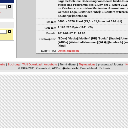
Laga betonte die Bedeutung von Social Media-Gui
stellte das Programm des E-Day am 3. M�rz 2011 
im Zeichen von sozialen Medien im Unternehmen s
Gerhard Laga, Leiter des WK� E-Centers w�hren
n
Studienpr�sentation
5400 x 3976 Pixel (15,0 x 11,0 cm bei 914 dpi)
Ma�e:
1.168.225 Byte (1141 KB)
Gr��e:
Erstellt:
2011-02-17 11:24:08
[EDay] [Media] [Medien] [PR] [Social] [Studie] [Un
Stichw�rter:
[WKOe] [Wirtschaftskammer] [Wk�] [facebook] [sozia
[xing]
EXIF/IPTC:
Daten anzeigen
eite
|
Buchung
|
TAN Download
|
Angebote
| Termindienst |
Toplocations
| pressetext4Joomla |
K
© 1997-2011 Pressetext | AGBs |
�sterreich
| Deutschland | Schweiz