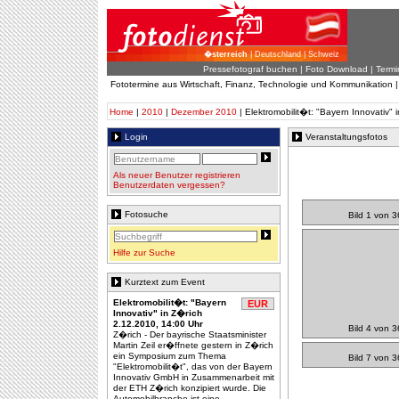
�sterreich
| Deutschland | Schweiz
Pressefotograf buchen
|
Foto Download
| Termi
Fototermine aus Wirtschaft, Finanz, Technologie und Kommunikation 
Home
|
2010
|
Dezember 2010
| Elektromobilit�t: "Bayern Innovativ" 
Login
Veranstaltungsfotos
Als neuer Benutzer registrieren
Benutzerdaten vergessen?
Fotosuche
Bild 1 von 3
Hilfe zur Suche
Kurztext zum Event
Elektromobilit�t: "Bayern
EUR
Innovativ" in Z�rich
2.12.2010, 14:00 Uhr
Bild 4 von 3
Z�rich - Der bayrische Staatsminister
Martin Zeil er�ffnete gestern in Z�rich
ein Symposium zum Thema
Bild 7 von 3
"Elektromobilit�t", das von der Bayern
Innovativ GmbH in Zusammenarbeit mit
der ETH Z�rich konzipiert wurde. Die
Automobilbranche ist eine