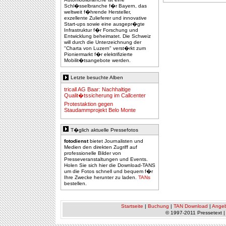
Schl�sselbranche f�r Bayern, das
weltweit f�hrende Hersteller,
exzellente Zulieferer und innovative
Start-ups sowie eine ausgepr�gte
Infrastruktur f�r Forschung und
Entwicklung beheimatet. Die Schweiz
will durch die Unterzeichnung der
"Charta von Luzern" verst�rkt zum
Pioniermarkt f�r elektrifizierte
Mobilit�tsangebote werden.
Letzte besuchte Alben
tricall AG Baar: Nachhaltige
Qualit�tssicherung im Callcenter
Protestaktion gegen
Staudammprojekt Belo Monte
T�glich aktuelle Pressefotos
fotodienst
bietet Journalisten und
Medien den direkten Zugriff auf
professionelle Bilder von
Presseveranstaltungen und Events.
Holen Sie sich hier die Download-TANS
um die Fotos schnell und bequem f�r
Ihre Zwecke herunter zu laden.
TANs
bestellen.
Startseite
|
Buchung
|
TAN Download
|
Ange
© 1997-2011 Pressetext 