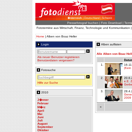
�sterreich
| Deutschland | Schweiz
Pressefotograf buchen
|
Foto Download
| Termi
Fototermine aus Wirtschaft, Finanz, Technologie und Kommunikation 
Home
| Alben von Boaz Heller
Login
Alben auflisten
Alle Alben von Boaz Hell
Als neuer Benutzer registrieren
Datum
Benutzerdaten vergessen?
1.
16.11
(Kein
Fotosuche
2.
20.6.
e.E. 
Hilfe zur Suche
Gerbe
3.
28.4.
2010
Gener
2009
J�nner
Februar
«
M�rz
April
Mai
Juni
Juli
August
September
Oktober