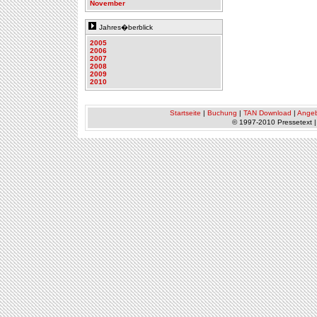
November
Jahres�berblick
2005
2006
2007
2008
2009
2010
Startseite
|
Buchung
|
TAN Download
|
Ange
© 1997-2010 Pressetext 