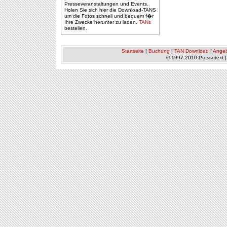
Presseveranstaltungen und Events.
Holen Sie sich hier die Download-TANS
um die Fotos schnell und bequem f�r
Ihre Zwecke herunter zu laden.
TANs
bestellen.
Startseite
|
Buchung
|
TAN Download
|
Ange
© 1997-2010 Pressetext 