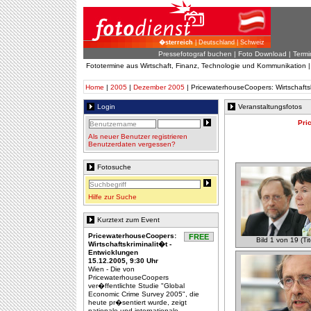
�sterreich
| Deutschland | Schweiz
Pressefotograf buchen
|
Foto Download
| Termi
Fototermine aus Wirtschaft, Finanz, Technologie und Kommunikation 
Home
|
2005
|
Dezember 2005
| PricewaterhouseCoopers: Wirtschaftsk
Login
Veranstaltungsfotos
Pri
Als neuer Benutzer registrieren
Benutzerdaten vergessen?
Fotosuche
Hilfe zur Suche
Kurztext zum Event
PricewaterhouseCoopers:
FREE
Bild 1 von 19 (Tit
Wirtschaftskriminalit�t -
Entwicklungen
15.12.2005, 9:30 Uhr
Wien - Die von
PricewaterhouseCoopers
ver�ffentlichte Studie "Global
Economic Crime Survey 2005", die
heute pr�sentiert wurde, zeigt
nationale und internationale