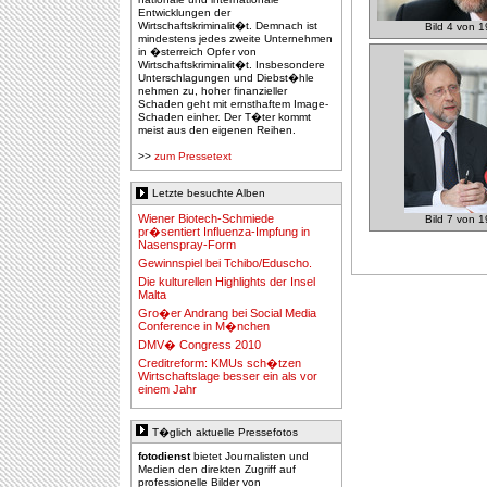
Entwicklungen der
Wirtschaftskriminalit�t. Demnach ist
Bild 4 von 1
mindestens jedes zweite Unternehmen
in �sterreich Opfer von
Wirtschaftskriminalit�t. Insbesondere
Unterschlagungen und Diebst�hle
nehmen zu, hoher finanzieller
Schaden geht mit ernsthaftem Image-
Schaden einher. Der T�ter kommt
meist aus den eigenen Reihen.
>>
zum Pressetext
Letzte besuchte Alben
Wiener Biotech-Schmiede
Bild 7 von 1
pr�sentiert Influenza-Impfung in
Nasenspray-Form
Gewinnspiel bei Tchibo/Eduscho.
Die kulturellen Highlights der Insel
Malta
Gro�er Andrang bei Social Media
Conference in M�nchen
DMV� Congress 2010
Creditreform: KMUs sch�tzen
Wirtschaftslage besser ein als vor
einem Jahr
T�glich aktuelle Pressefotos
fotodienst
bietet Journalisten und
Medien den direkten Zugriff auf
professionelle Bilder von