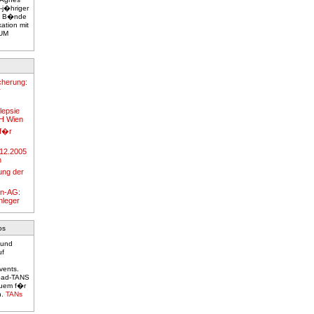
-j�hriger
 2 B�nde
tion mit
ZUM
cherung:
r
lepsie
KH Wien
 f�r
.12.2005
n
ung der
en-AG:
nleger
os
 und
uf
vents.
load-TANS
quem f�r
n.
TANs