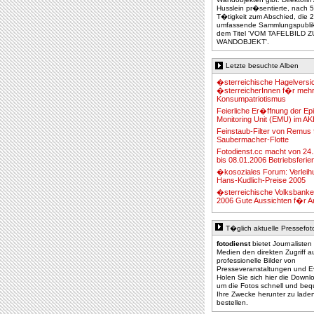
Husslein pr�sentierte, nach 5
T�tigkeit zum Abschied, die
umfassende Sammlungspublika
dem Titel 'VOM TAFELBILD 
WANDOBJEKT'.
Letzte besuchte Alben
�sterreichische Hagelversi
�sterreicherInnen f�r meh
Konsumpatriotismus
Feierliche Er�ffnung der Epi
Monitoring Unit (EMU) im A
Feinstaub-Filter von Remus
Saubermacher-Flotte
Fotodienst.cc macht von 24
bis 08.01.2006 Betriebsferie
�kosoziales Forum: Verleih
Hans-Kudlich-Preise 2005
�sterreichische Volksbank
2006 Gute Aussichten f�r A
T�glich aktuelle Pressefot
fotodienst
bietet Journalisten
Medien den direkten Zugriff a
professionelle Bilder von
Presseveranstaltungen und E
Holen Sie sich hier die Down
um die Fotos schnell und be
Ihre Zwecke herunter zu lade
bestellen.