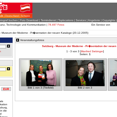
ich
| Deutschland | Schweiz
otograf buchen
|
Foto Download
| Termindienst |
Toplocations
|
Services
|
Angebote
|
Copyrights
inanz, Technologie und Kommunikation |
78.497 Fotos
Ein Service von
rg - Museum der Moderne - Pr�sentation der neuen Kataloge (20.12.2005)
Veranstaltungsfotos
Salzburg - Museum der Moderne - Pr�sentation der neuen
n
1 - 3 von 3 [
Manfred Siebinger
]
Seiten:
1
Bild 1 von 3 (Titelbild)
Bild 2 von 3
EUR
als
kation
zburg,
 in die
nd
n Agnes