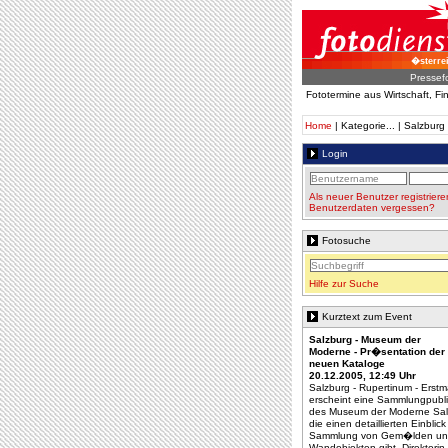
�sterre
Pressef
Fototermine aus Wirtschaft, F
Home
| Kategorie... | Salzbu
Login
Als neuer Benutzer registriere
Benutzerdaten vergessen?
Fotosuche
Hilfe zur Suche
Kurztext zum Event
Salzburg - Museum der
Moderne - Pr�sentation der
neuen Kataloge
20.12.2005, 12:49 Uhr
Salzburg - Rupertinum - Erstm
erscheint eine Sammlungpubli
des Museum der Moderne Sal
die einen detaillierten Einblick
Sammlung von Gem�lden u
Wandobjekten gibt. Direktori