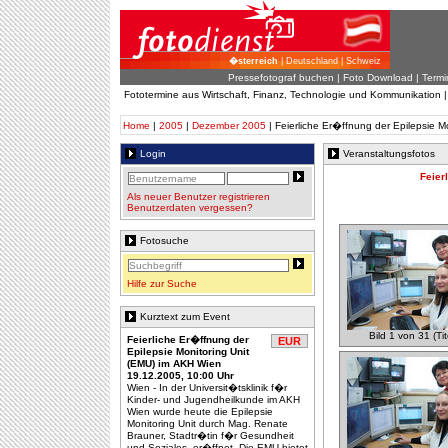
�sterreich
| Deutschland | Schweiz
Pressefotograf buchen
|
Foto Download
| Termi
Fototermine aus Wirtschaft, Finanz, Technologie und Kommunikation 
Home
|
2005
|
Dezember 2005
| Feierliche Er�ffnung der Epilepsie M
Login
Veranstaltungsfotos
Feier
Als neuer Benutzer registrieren
Benutzerdaten vergessen?
Fotosuche
Hilfe zur Suche
Kurztext zum Event
Bild 1 von 31 (Tit
Feierliche Er�ffnung der
EUR
Epilepsie Monitoring Unit
(EMU) im AKH Wien
19.12.2005, 10:00 Uhr
Wien - In der Universit�tsklinik f�r
Kinder- und Jugendheilkunde im AKH
Wien wurde heute die Epilepsie
Monitoring Unit durch Mag. Renate
Brauner, Stadtr�tin f�r Gesundheit
und Soziales, er�ffnet. Die EMU bietet