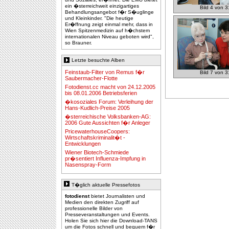
ein �sterreichweit einzigartiges
Bild 4 von 3
Behandlungsangebot f�r S�uglinge
und Kleinkinder. "Die heutige
Er�ffnung zeigt einmal mehr, dass in
Wien Spitzenmedizin auf h�chstem
internationalen Niveau geboten wird",
so Brauner.
Letzte besuchte Alben
Feinstaub-Filter von Remus f�r
Bild 7 von 3
Saubermacher-Flotte
Fotodienst.cc macht von 24.12.2005
bis 08.01.2006 Betriebsferien
�kosoziales Forum: Verleihung der
Hans-Kudlich-Preise 2005
�sterreichische Volksbanken-AG:
2006 Gute Aussichten f�r Anleger
PricewaterhouseCoopers:
Wirtschaftskriminalit�t -
Entwicklungen
Wiener Biotech-Schmiede
pr�sentiert Influenza-Impfung in
Nasenspray-Form
T�glich aktuelle Pressefotos
fotodienst
bietet Journalisten und
Medien den direkten Zugriff auf
professionelle Bilder von
Presseveranstaltungen und Events.
Holen Sie sich hier die Download-TANS
um die Fotos schnell und bequem f�r