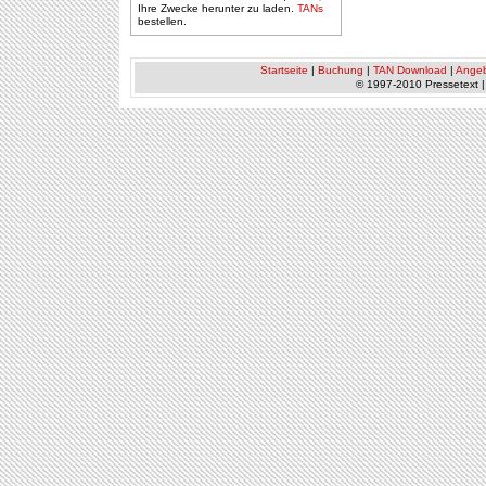
Ihre Zwecke herunter zu laden.
TANs
bestellen.
Startseite
|
Buchung
|
TAN Download
|
Ange
© 1997-2010 Pressetext 