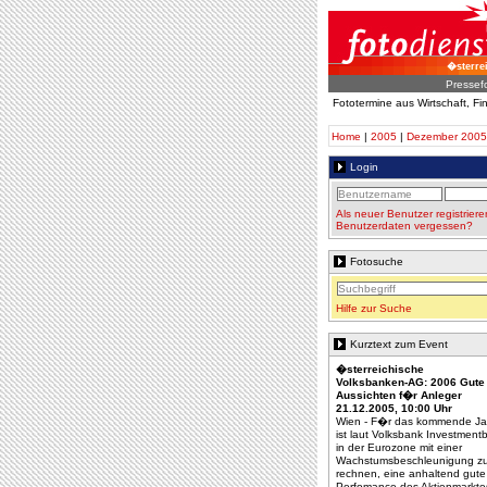
�sterre
Pressef
Fototermine aus Wirtschaft, F
Home
|
2005
|
Dezember 2005
Login
Als neuer Benutzer registriere
Benutzerdaten vergessen?
Fotosuche
Hilfe zur Suche
Kurztext zum Event
�sterreichische
Volksbanken-AG: 2006 Gute
Aussichten f�r Anleger
21.12.2005, 10:00 Uhr
Wien - F�r das kommende Ja
ist laut Volksbank Investmen
in der Eurozone mit einer
Wachstumsbeschleunigung z
rechnen, eine anhaltend gute
Perfomance des Aktienmarkte