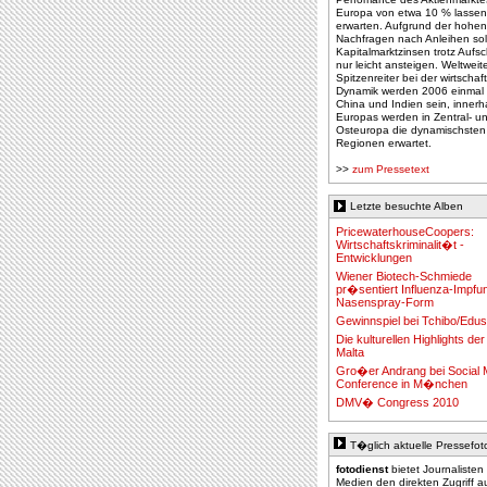
Europa von etwa 10 % lassen
erwarten. Aufgrund der hohen
Nachfragen nach Anleihen sol
Kapitalmarktzinsen trotz Auf
nur leicht ansteigen. Weltweit
Spitzenreiter bei der wirtschaf
Dynamik werden 2006 einmal
China und Indien sein, innerh
Europas werden in Zentral- u
Osteuropa die dynamischsten
Regionen erwartet.
>>
zum Pressetext
Letzte besuchte Alben
PricewaterhouseCoopers:
Wirtschaftskriminalit�t -
Entwicklungen
Wiener Biotech-Schmiede
pr�sentiert Influenza-Impfun
Nasenspray-Form
Gewinnspiel bei Tchibo/Edu
Die kulturellen Highlights der
Malta
Gro�er Andrang bei Social 
Conference in M�nchen
DMV� Congress 2010
T�glich aktuelle Pressefot
fotodienst
bietet Journalisten
Medien den direkten Zugriff a