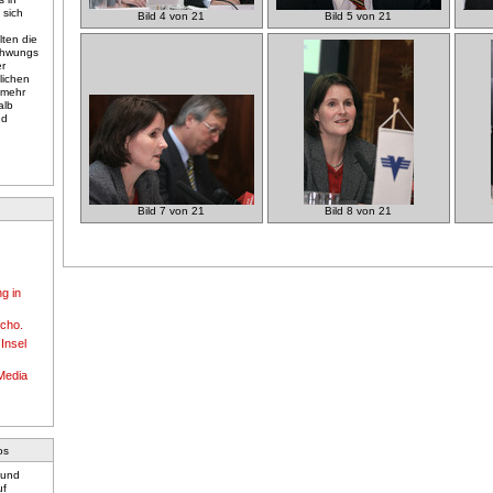
 sich
Bild 4 von 21
Bild 5 von 21
lten die
schwungs
er
tlichen
 mehr
alb
nd
Bild 7 von 21
Bild 8 von 21
g in
scho.
 Insel
Media
os
 und
uf