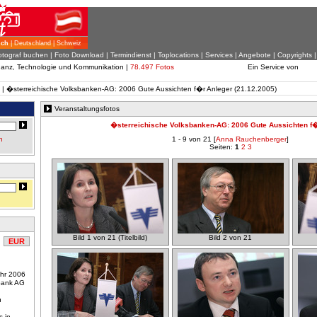
ich
| Deutschland | Schweiz
otograf buchen
|
Foto Download
| Termindienst |
Toplocations
|
Services
|
Angebote
|
Copyrights
inanz, Technologie und Kommunikation |
78.497 Fotos
Ein Service von
| �sterreichische Volksbanken-AG: 2006 Gute Aussichten f�r Anleger (21.12.2005)
Veranstaltungsfotos
�sterreichische Volksbanken-AG: 2006 Gute Aussichten f�
n
1 - 9 von 21 [
Anna Rauchenberger
]
Seiten:
1
2
3
Bild 1 von 21 (Titelbild)
Bild 2 von 21
EUR
hr 2006
tbank AG
u
s in