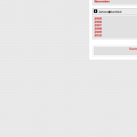
November
Jahres�berblick
2005
2006
2007
2008
2009
2010
Starts