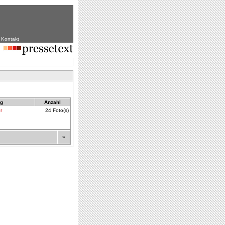
|
Kontakt
ag
Anzahl
r
24 Foto(s)
»