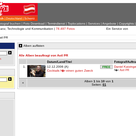
ich
| Deutschland | Schweiz
otograf buchen
|
Foto Download
| Termindienst |
Toplocations
|
Services
|
Angebote
|
Copyrights
inanz, Technologie und Kommunikation |
78.497 Fotos
Ein Service von
stl PR
Alben auflisten
Alle Alben beauftragt von Astl PR
n
Datum/Land/Titel
Fotograf/Auftr
1.
12.12.2006 (A)
Daniel Katzinge
FREE
f�r
Astl PR
Cocktails f�r einen guten Zweck
Alben
1
bis
10
von
1
«
Seiten:
01