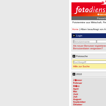
�sterre
Pressef
Fototermine aus Wirtschaft, F
Home
| Alben beauftragt von A
Login
Als neuer Benutzer registriere
Benutzerdaten vergessen?
Fotosuche
Hilfe zur Suche
2010
J�nner
Februar
M�rz
April
Mai
Juni
Juli
August
September
Oktober