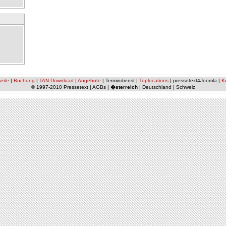
eite
|
Buchung
|
TAN Download
|
Angebote
| Termindienst |
Toplocations
| pressetext4Joomla |
K
© 1997-2010 Pressetext | AGBs |
�sterreich
| Deutschland | Schweiz