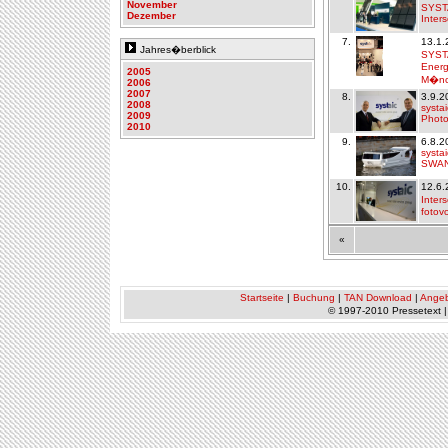
November
SYSTA
Dezember
Inter
7.
13.1.
Jahres�berblick
SYSTA
Energ
2005
M�nc
2006
2007
8.
3.9.2
2008
systa
2009
Photo
2010
9.
6.8.2
systa
SWAN
10.
12.6.
Inter
fotov
«
Startseite
|
Buchung
|
TAN Download
|
Ange
© 1997-2010 Pressetext 