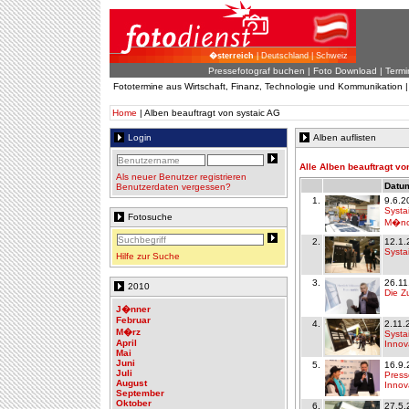
�sterreich
| Deutschland | Schweiz
Pressefotograf buchen
|
Foto Download
| Termi
Fototermine aus Wirtschaft, Finanz, Technologie und Kommunikation 
Home
| Alben beauftragt von systaic AG
Login
Alben auflisten
Alle Alben beauftragt vo
Als neuer Benutzer registrieren
Datum
Benutzerdaten vergessen?
1.
9.6.2
Systa
Fotosuche
M�nc
2.
12.1.
Systa
Hilfe zur Suche
3.
26.11
2010
Die Z
J�nner
Februar
4.
2.11.
M�rz
Systa
April
Innov
Mai
Juni
5.
16.9.
Juli
Press
August
Innov
September
Oktober
6.
27.5.