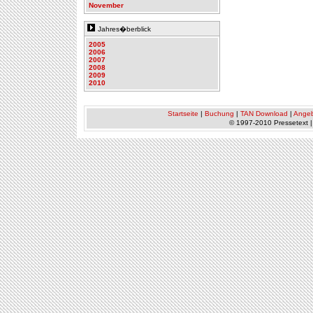
November
Jahres�berblick
2005
2006
2007
2008
2009
2010
Startseite
|
Buchung
|
TAN Download
|
Ange
© 1997-2010 Pressetext 