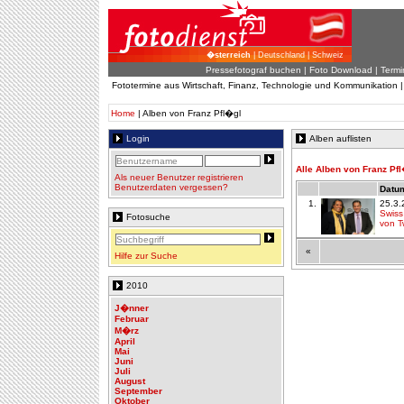
�sterreich
| Deutschland | Schweiz
Pressefotograf buchen
|
Foto Download
| Termi
Fototermine aus Wirtschaft, Finanz, Technologie und Kommunikation 
Home
| Alben von Franz Pfl�gl
Login
Alben auflisten
Alle Alben von Franz Pf
Als neuer Benutzer registrieren
Benutzerdaten vergessen?
Datum
1.
25.3.
Swiss
Fotosuche
von T
«
Hilfe zur Suche
2010
J�nner
Februar
M�rz
April
Mai
Juni
Juli
August
September
Oktober